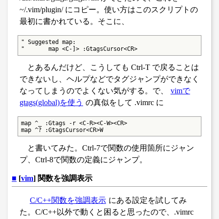
~/.vim/plugin/ にコピー。使い方はこのスクリプトの
最初に書かれている。そこに、
" Suggested map:

"       map <C-]> :GtagsCursor<CR>
とあるんだけど、こうしても Ctrl-T で戻ることは
できないし、ヘルプなどでタグジャンプができなく
なってしまうのでよくない気がする。で、
vimで
gtags(global)を使う
の真似をして .vimrc に
map ^_ :Gtags -r <C-R><C-W><CR>

map ^? :GtagsCursor<CR>W
と書いてみた。Ctrl-7で関数の使用箇所にジャン
プ、Ctrl-8で関数の定義にジャンプ。
■
[
vim
] 関数を強調表示
C/C++関数を強調表示
にある設定を試してみ
た。C/C++以外で動くと困ると思ったので、.vimrc