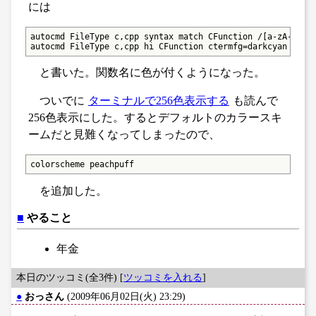
には
autocmd FileType c,cpp syntax match CFunction /[a-zA-Z_]\w
autocmd FileType c,cpp hi CFunction ctermfg=darkcyan
と書いた。関数名に色が付くようになった。
ついでに
ターミナルで256色表示する
も読んで
256色表示にした。するとデフォルトのカラースキ
ームだと見難くなってしまったので、
colorscheme peachpuff
を追加した。
■
やること
年金
本日のツッコミ(全3件) [
ツッコミを入れる
]
●
おっさん
(2009年06月02日(火) 23:29)