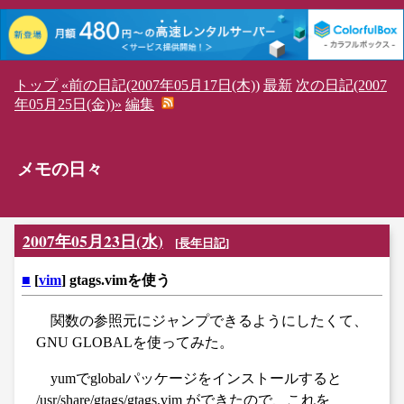
トップ
«前の日記(2007年05月17日(木))
最新
次の日記(2007
年05月25日(金))»
編集
メモの日々
2007年05月23日(水)
[
長年日記
]
■
[
vim
] gtags.vimを使う
関数の参照元にジャンプできるようにしたくて、
GNU GLOBALを使ってみた。
yumでglobalパッケージをインストールすると
/usr/share/gtags/gtags.vim ができたので、これを