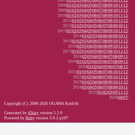
2008|
01
|
02
|
03
|
04
|
05
|
06
|
07
|
08
|
09
|
10
|
11
|
12
|
2009|
01
|
02
|
03
|
04
|
05
|
06
|
07
|
08
|
09
|
10
|
11
|
12
|
2010|
01
|
02
|
03
|
04
|
05
|
06
|
07
|
08
|
09
|
10
|
11
|
12
|
2011|
01
|
02
|
03
|
04
|
05
|
06
|
07
|
08
|
10
|
11
|
12
|
2012|
01
|
02
|
03
|
04
|
05
|
06
|
07
|
08
|
09
|
10
|
11
|
2013|
01
|
02
|
03
|
04
|
05
|
06
|
07
|
08
|
09
|
10
|
11
|
12
|
2014|
01
|
02
|
03
|
04
|
06
|
08
|
09
|
10
|
11
|
2015|
01
|
02
|
03
|
04
|
06
|
07
|
08
|
09
|
10
|
11
|
12
|
2016|
02
|
03
|
04
|
05
|
06
|
08
|
09
|
10
|
11
|
12
|
2017|
01
|
02
|
03
|
04
|
05
|
06
|
07
|
08
|
10
|
11
|
12
|
2018|
02
|
03
|
04
|
05
|
06
|
07
|
08
|
09
|
11
|
2019|
01
|
02
|
03
|
04
|
05
|
06
|
07
|
08
|
09
|
12
|
2020|
01
|
02
|
04
|
05
|
06
|
07
|
08
|
12
|
2021|
01
|
03
|
04
|
05
|
06
|
07
|
08
|
10
|
11
|
12
|
2022|
01
|
03
|
04
|
06
|
07
|
09
|
10
|
11
|
12
|
2023|
01
|
02
|
04
|
06
|
08
|
09
|
10
|
11
|
12
|
2024|
01
|
04
|
05
|
06
|
07
|
08
|
09
|
10
|
11
|
2025|
01
|
02
|
03
|
05
|
11
|
12
|
2026|
04
|
07
|
Copyright (C) 2000-2026 OGAWA KenIchi
Generated by
tDiary
version 5.2.0
Powered by
Ruby
version 3.0.2-p107