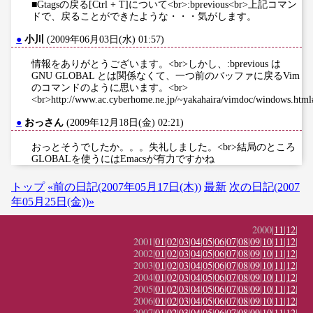
■Gtagsの戻る[Ctrl + T]について<br>:bprevious<br>上記コマン
ドで、戻ることができたような・・・気がします。
●
小川
(2009年06月03日(水) 01:57)
情報をありがとうございます。<br>しかし、:bprevious は
GNU GLOBAL とは関係なくて、一つ前のバッファに戻るVim
のコマンドのように思います。<br>
<br>http://www.ac.cyberhome.ne.jp/~yakahaira/vimdoc/windows.html
●
おっさん
(2009年12月18日(金) 02:21)
おっとそうでしたか。。。失礼しました。<br>結局のところ
GLOBALを使うにはEmacsが有力ですかね
トップ
«前の日記(2007年05月17日(木))
最新
次の日記(2007
年05月25日(金))»
2000|
11
|
12
|
2001|
01
|
02
|
03
|
04
|
05
|
06
|
07
|
08
|
09
|
10
|
11
|
12
|
2002|
01
|
02
|
03
|
04
|
05
|
06
|
07
|
08
|
09
|
10
|
11
|
12
|
2003|
01
|
02
|
03
|
04
|
05
|
06
|
07
|
08
|
09
|
10
|
11
|
12
|
2004|
01
|
02
|
03
|
04
|
05
|
06
|
07
|
08
|
09
|
10
|
11
|
12
|
2005|
01
|
02
|
03
|
04
|
05
|
06
|
07
|
08
|
09
|
10
|
11
|
12
|
2006|
01
|
02
|
03
|
04
|
05
|
06
|
07
|
08
|
09
|
10
|
11
|
12
|
2007|
01
|
02
|
03
|
04
|
05
|
06
|
07
|
08
|
09
|
10
|
11
|
12
|