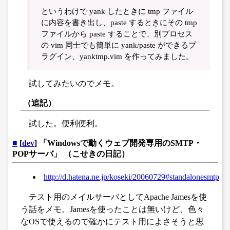
というわけで yank したときに tmp ファイル
に内容を書き出し、paste するときにその tmp
ファイルから paste することで、別プロセス
の vim 同士でも簡単に yank/paste ができるプ
ラグイン、yanktmp.vim を作ってみました。
試してみたいのでメモ。
（追記）
試した。便利便利。
■
[
dev
] 「Windowsで動くウェブ開発専用のSMTP・
POPサーバ」 （こせきの日記）
http://d.hatena.ne.jp/koseki/20060729#standalonesmtp
テスト用のメイルサーバとしてApache Jamesを使
う話をメモ。Jamesを使ったことは無いけど、色々
なOSで使えるので確かにテスト用によさそうと思