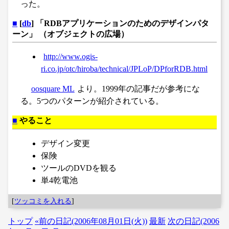
った。
■
[
db
] 「RDBアプリケーションのためのデザインパタ
ーン」 （オブジェクトの広場）
http://www.ogis-
ri.co.jp/otc/hiroba/technical/JPLoP/DPforRDB.html
oosquare ML
より。1999年の記事だが参考にな
る。5つのパターンが紹介されている。
■
やること
デザイン変更
保険
ツールのDVDを観る
単4乾電池
[
ツッコミを入れる
]
トップ
«前の日記(2006年08月01日(火))
最新
次の日記(2006