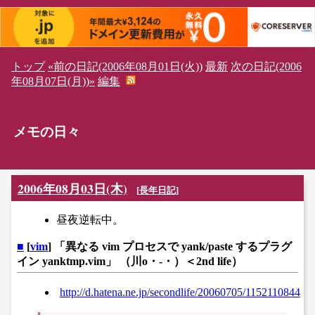
トップ
«前の日記(2006年08月01日(火))
最新
次の日記(2006
年08月07日(月))»
編集
メモの日々
2006年08月03日(木)
[
長年日記
]
昼夜逆転中。
■
[
vim
] 「異なる vim プロセスで yank/paste するプラグ
イン yanktmp.vim」 （川o・-・）＜2nd life）
http://d.hatena.ne.jp/secondlife/20060705/1152110844