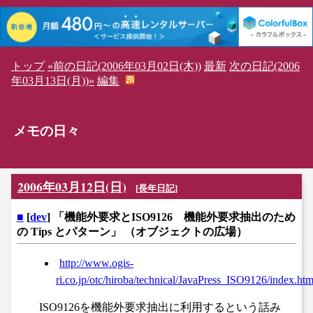
トップ
«前の日記(2006年03月02日(木))
最新
次の日記(2006
年03月13日(月))»
編集
メモの日々
2006年03月12日(日)
[
長年日記
]
■
[
dev
] 「機能外要求とISO9126 機能外要求抽出のため
の Tips とパターン」 （オブジェクトの広場）
http://www.ogis-
ri.co.jp/otc/hiroba/technical/JavaPress_ISO9126/index.htm
ISO9126を機能外要求抽出に利用するという話み