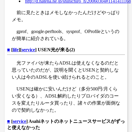
http://d.hatena.ne.jp/shinichiro_h/20060304#1141411168
前に見たときはメモしなかったんだけどやっぱり
メモ。
gprof、google-perftools、sysprof、OProfileというの
が簡単に紹介されている。
■
[
life
][
service
] USEN光が来る(2)
光ファイバが来たらADSLは使えなくなるのだと
思っていたのだが、説明を聞くとUSENと契約しな
い人は今のADSLを使い続けられるとのこと。
USENは確かに安いんだけど（多分500円/月くら
い安くなる）、ADSL解約したりプロバイダのコー
スを変えたりルータ買ったり、諸々の作業が面倒な
ので契約しなかった。
■
[
service
] Asahiネットのネットニュースサービスがずっ
と使えなかった