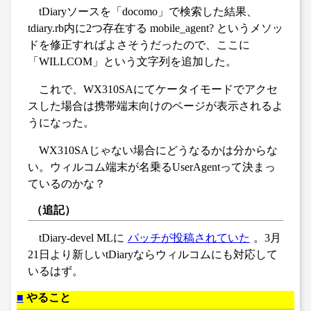
tDiaryソースを「docomo」で検索した結果、
tdiary.rb内に2つ存在する mobile_agent? というメソッ
ドを修正すればよさそうだったので、ここに
「WILLCOM」という文字列を追加した。
これで、WX310SAにてケータイモードでアクセ
スした場合は携帯端末向けのページが表示されるよ
うになった。
WX310SAじゃない場合にどうなるかは分からな
い。ウィルコム端末が名乗るUserAgentって決まっ
ているのかな？
（追記）
tDiary-devel MLに
パッチが投稿されていた
。3月
21日より新しいtDiaryならウィルコムにも対応して
いるはず。
■
やること