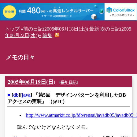
トップ
«前の日記(2005年06月18日(土))
最新
次の日記(2005
年06月22日(水))»
編集
メモの日々
2005年06月19日(日)
[
長年日記
]
■
[
db
][
java
] 「第5回 デザインパターンを利用したDB
アクセスの実装」 （@IT）
http://www.atmarkit.co.jp/fdb/rensai/javadb05/javadb05_
読んでないけどなんとなくメモ。