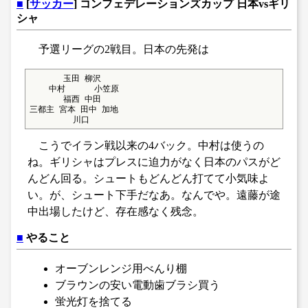
■
[
サッカー
] コンフェデレーションズカップ 日本vsギリ
シャ
予選リーグの2戦目。日本の先発は
       玉田 柳沢

    中村      小笠原

       福西 中田

三都主 宮本 田中 加地

         川口
こうでイラン戦以来の4バック。中村は使うの
ね。ギリシャはプレスに迫力がなく日本のパスがど
んどん回る。シュートもどんどん打てて小気味よ
い。が、シュート下手だなあ。なんでや。遠藤が途
中出場したけど、存在感なく残念。
■
やること
オーブンレンジ用べんり棚
ブラウンの安い電動歯ブラシ買う
蛍光灯を捨てる