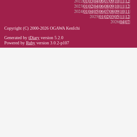
2022|
01
|
03
|
04
|
06
|
07
|
09
|
10
|
11
|
12
|
2023|
01
|
02
|
04
|
06
|
08
|
09
|
10
|
11
|
12
|
2024|
01
|
04
|
05
|
06
|
07
|
08
|
09
|
10
|
11
|
2025|
01
|
02
|
03
|
05
|
11
|
12
|
2026|
04
|
07
|
Copyright (C) 2000-2026 OGAWA KenIchi
Generated by
tDiary
version 5.2.0
Powered by
Ruby
version 3.0.2-p107