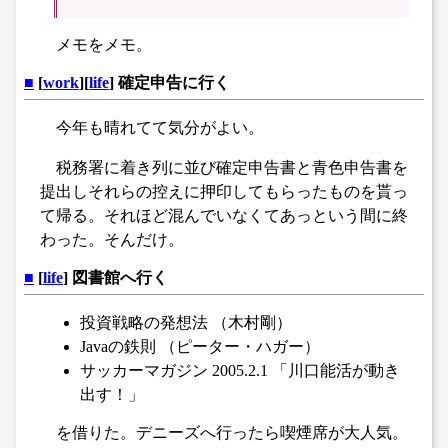
メモをメモ。
■
[
work
][
life
] 確定申告に行く
今年も晴れてて気分がよい。
税務署に着き列に並び確定申告書と青色申告書を
提出しそれらの控えに押印してもらったものを貰っ
て帰る。それほど混んでいなくてあっという間に終
わった。そんだけ。
■
[
life
] 図書館へ行く
投資戦略の発想法 （木村剛）
Javaの鉄則 （ピーター・ハガー）
サッカーマガジン 2005.2.1 「川口能活が動き
出す！」
を借りた。デニーズへ行ったら喫煙席が大人気。