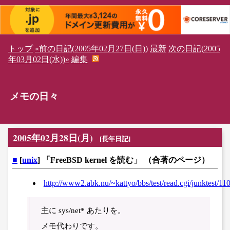
トップ
«前の日記(2005年02月27日(日))
最新
次の日記(2005
年03月02日(水))»
編集
メモの日々
2005年02月28日(月)
[
長年日記
]
■
[
unix
] 「FreeBSD kernel を読む」 （合著のページ）
http://www2.abk.nu/~kattyo/bbs/test/read.cgi/junktest/1
主に sys/net* あたりを。
メモ代わりです。