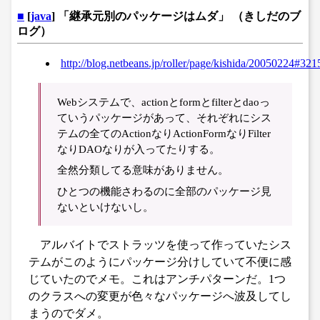
■
[
java
] 「継承元別のパッケージはムダ」 （きしだのブ
ログ）
http://blog.netbeans.jp/roller/page/kishida/20050224
Webシステムで、actionとformとfilterとdaoっ
ていうパッケージがあって、それぞれにシス
テムの全てのActionなりActionFormなりFilter
なりDAOなりが入ってたりする。
全然分類してる意味がありません。
ひとつの機能さわるのに全部のパッケージ見
ないといけないし。
アルバイトでストラッツを使って作っていたシス
テムがこのようにパッケージ分けしていて不便に感
じていたのでメモ。これはアンチパターンだ。1つ
のクラスへの変更が色々なパッケージへ波及してし
まうのでダメ。