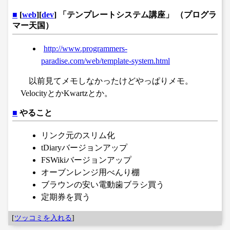
■
[
web
][
dev
] 「テンプレートシステム講座」 （プログラ
マー天国）
http://www.programmers-
paradise.com/web/template-system.html
以前見てメモしなかったけどやっぱりメモ。
VelocityとかKwartzとか。
■
やること
リンク元のスリム化
tDiaryバージョンアップ
FSWikiバージョンアップ
オーブンレンジ用べんり棚
ブラウンの安い電動歯ブラシ買う
定期券を買う
[
ツッコミを入れる
]