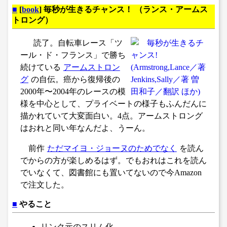
■
[
book
] 毎秒が生きるチャンス！ （ランス・アームス
トロング）
読了。自転車レース「ツ
ール・ド・フランス」で勝ち
続けている
アームストロン
グ
の自伝。癌から復帰後の
2000年〜2004年のレースの模
様を中心として、プライベートの様子もふんだんに
描かれていて大変面白い。4点。アームストロング
はおれと同い年なんだよ、うーん。
前作
ただマイヨ・ジョーヌのためでなく
を読ん
でからの方が楽しめるはず。でもおれはこれを読ん
でいなくて、図書館にも置いてないので今Amazon
で注文した。
■
やること
リンク元のスリム化