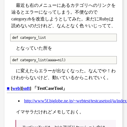
最近も右のメニューにあるカテゴリへのリンクを
辿るとエラーになってしまう。不便なので
category.rbを改造しようとしてみた。未だにRubyは
読めないのだけれど、なんとなく色々いじってて、
def category_list
となっていた所を
def category_list(aaaa=nil)
に変えたらエラーが出なくなった。なんでや！わ
けわからないけど、動いているからこれでいく。
■
[
web
][
soft
] 「TestCaseTool」
http://www5f.biglobe.ne.jp/~webtest/testcasetool/ja/index
イマサラだけれどメモしておく。