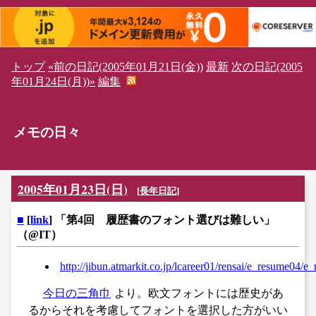
トップ
«前の日記(2005年01月21日(金))
最新
次の日記(2005
年01月24日(月))»
編集
メモの日々
2005年01月23日(日)
[
長年日記
]
■
[
link
] 「第4回 履歴書のフォント選びは難しい」
（@IT）
http://jibun.atmarkit.co.jp/lcareer01/rensai/e_resume04/
今日の三角巾
より。欧文フォントには歴史があ
るからそれを考慮してフォントを選択した方がいい