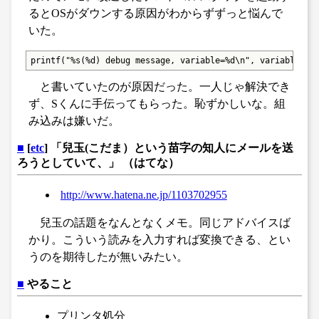
るとOSがダウンする原因がわからずずっと悩んで
いた。
printf("%s(%d) debug message, variable=%d\n", variable, _
と書いていたのが原因だった。一人じゃ解決でき
ず、Sくんに手伝ってもらった。恥ずかしいな。組
み込みは嫌いだ。
■
[
etc
] 「兒玉(こだま）という苗字の知人にメールを送
ろうとしていて、」 （はてな）
http://www.hatena.ne.jp/1103702955
兒玉の話題をなんとなくメモ。同じアドバイスば
かり。こういう読みを入力すれば変換できる、とい
うのを期待したが無いみたい。
■
やること
プリンタ処分