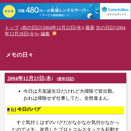
トップ
«前の日記(2004年12月22日(水))
最新
次の日記(2004
年12月28日(火))»
編集
メモの日々
2004年12月23日(木)
[
長年日記
]
今日は天皇誕生日だけれど大掃除で皆出勤。
おれは掃除せず仕事してた。全然進まん。
■
[
c
] 今日のバグ
すぐ気付くはずのバグだがなかなか気付かなかっ
たのでメモ。改造したプロトコルスタックを起動す