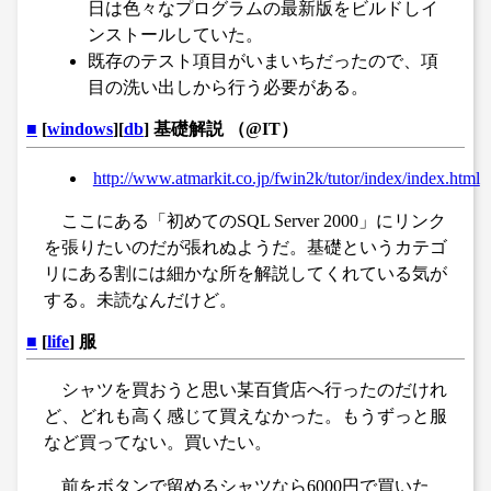
日は色々なプログラムの最新版をビルドしイ
ンストールしていた。
既存のテスト項目がいまいちだったので、項
目の洗い出しから行う必要がある。
■
[
windows
][
db
] 基礎解説 （@IT）
http://www.atmarkit.co.jp/fwin2k/tutor/index/index.html
ここにある「初めてのSQL Server 2000」にリンク
を張りたいのだが張れぬようだ。基礎というカテゴ
リにある割には細かな所を解説してくれている気が
する。未読なんだけど。
■
[
life
] 服
シャツを買おうと思い某百貨店へ行ったのだけれ
ど、どれも高く感じて買えなかった。もうずっと服
など買ってない。買いたい。
前をボタンで留めるシャツなら6000円で買いた