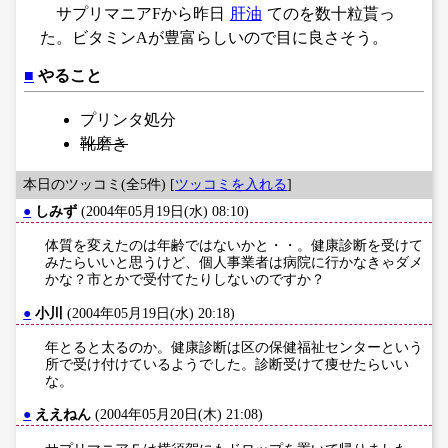
サプリマニアFから昨日
肝油
てのを数十粒貰っ
た。ビタミンAが豊富らしいので目に良さそう。
■
やること
プリンタ処分
靴磨き
本日のツッコミ(全5件) [
ツッコミを入れる
]
●
しみず
(2004年05月19日(水) 08:10)
体質を変えたのは年齢ではないかと・・。健康診断を受けて
みたらいいと思うけど、個人事業者は病院に行かなきゃダメ
かな？市とかで受付てたりしないのですか？
●
小川
(2004年05月19日(水) 20:18)
年とると太るのか。健康診断は区の保健福祉センターという
所で受け付けているようでした。診断受けて痩せたらいい
な。
●
ええねん
(2004年05月20日(木) 21:08)