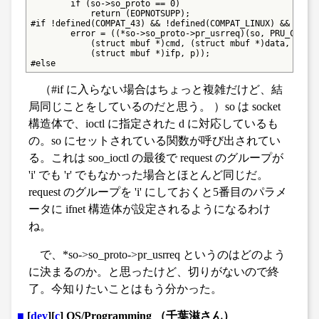
        if (so->so_proto == 0)

            return (EOPNOTSUPP);

#if !defined(COMPAT_43) && !defined(COMPAT_LINUX) && !defi
        error = ((*so->so_proto->pr_usrreq)(so, PRU_CONTRO
            (struct mbuf *)cmd, (struct mbuf *)data,

            (struct mbuf *)ifp, p));

#else
（#if に入らない場合はちょっと複雑だけど、結
局同じことをしているのだと思う。 ）so は socket
構造体で、ioctl に指定された d に対応しているも
の。so にセットされている関数が呼び出されてい
る。これは soo_ioctl の最後で request のグループが
'i' でも 'r' でもなかった場合とほとんど同じだ。
request のグループを 'i' にしておくと5番目のパラメ
ータに ifnet 構造体が設定されるようになるわけ
ね。
で、*so->so_proto->pr_usrreq というのはどのよう
に決まるのか。と思ったけど、切りがないので終
了。今知りたいことはもう分かった。
■
[
dev
][
c
] OS/Programming （千葉滋さん）