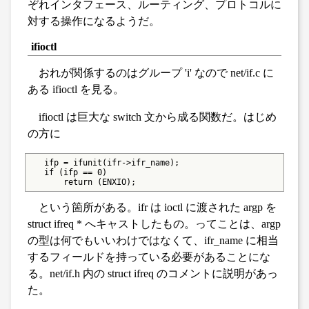
ぞれインタフェース、ルーティング、プロトコルに
対する操作になるようだ。
ifioctl
おれが関係するのはグループ 'i' なので net/if.c に
ある ifioctl を見る。
ifioctl は巨大な switch 文から成る関数だ。はじめ
の方に
   ifp = ifunit(ifr->ifr_name);

   if (ifp == 0)

       return (ENXIO);
という箇所がある。ifr は ioctl に渡された argp を
struct ifreq * へキャストしたもの。ってことは、argp
の型は何でもいいわけではなくて、ifr_name に相当
するフィールドを持っている必要があることにな
る。net/if.h 内の struct ifreq のコメントに説明があっ
た。