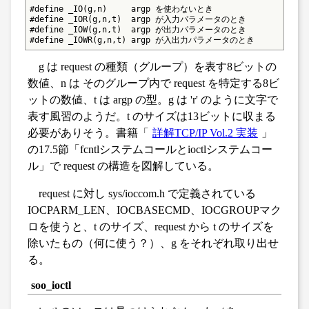
#define _IO(g,n)     argp を使わないとき

#define _IOR(g,n,t)  argp が入力パラメータのとき

#define _IOW(g,n,t)  argp が出力パラメータのとき

#define _IOWR(g,n,t) argp が入出力パラメータのとき
g は request の種類（グループ）を表す8ビットの
数値、n は そのグループ内で request を特定する8ビ
ットの数値、t は argp の型。g は 'r' のように文字で
表す風習のようだ。t のサイズは13ビットに収まる
必要がありそう。書籍「
詳解TCP/IP Vol.2 実装
」
の17.5節「fcntlシステムコールとioctlシステムコー
ル」で request の構造を図解している。
request に対し sys/ioccom.h で定義されている
IOCPARM_LEN、IOCBASECMD、IOCGROUPマク
ロを使うと、t のサイズ、request から t のサイズを
除いたもの（何に使う？）、g をそれぞれ取り出せ
る。
soo_ioctl