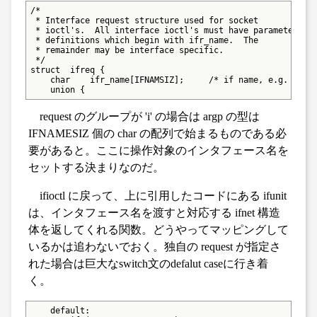
/*

 * Interface request structure used for socket

 * ioctl's.  All interface ioctl's must have parameter

 * definitions which begin with ifr_name.  The

 * remainder may be interface specific.

 */

struct  ifreq {

    char    ifr_name[IFNAMSIZ];     /* if name, e.g. "en0"
    union {
request のグループが 'i' の場合は argp の型は
IFNAMESIZ 個の char の配列で始まるものである必
要があると。ここに操作対象のインタフェース名を
セットする決まりなのだ。
ifioctl に戻って、上に引用したコードにある ifunit
は、インタフェース名を渡すと対応する ifnet 構造
体を返してくれる関数。どうやってマッピングして
いるかは追わないでおく。独自の request が指定さ
れた場合は巨大なswitch文のdefalut caseに行き着
く。
    default:
