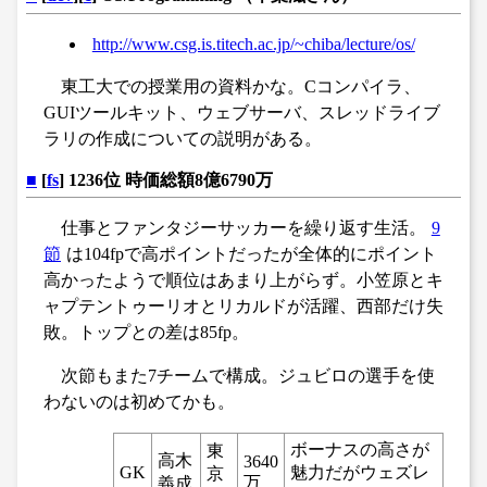
http://www.csg.is.titech.ac.jp/~chiba/lecture/os/
東工大での授業用の資料かな。Cコンパイラ、
GUIツールキット、ウェブサーバ、スレッドライブ
ラリの作成についての説明がある。
■
[
fs
] 1236位 時価総額8億6790万
仕事とファンタジーサッカーを繰り返す生活。
9
節
は104fpで高ポイントだったが全体的にポイント
高かったようで順位はあまり上がらず。小笠原とキ
ャプテントゥーリオとリカルドが活躍、西部だけ失
敗。トップとの差は85fp。
次節もまた7チームで構成。ジュビロの選手を使
わないのは初めてかも。
ボーナスの高さが
東
高木
3640
GK
魅力だがウェズレ
京
万
義成