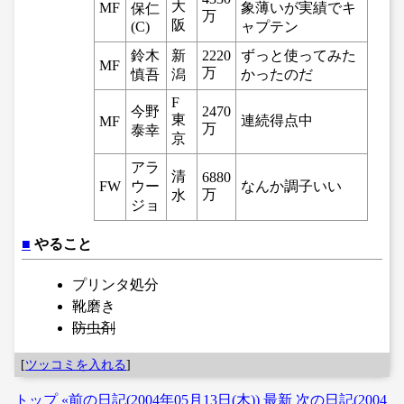
大
MF
象薄いが実績でキ
保仁
万
阪
(C)
ャプテン
鈴木
新
2220
ずっと使ってみた
MF
万
慎吾
潟
かったのだ
F
今野
2470
東
連続得点中
MF
万
泰幸
京
アラ
清
6880
FW
ウー
なんか調子いい
万
水
ジョ
■
やること
プリンタ処分
靴磨き
防虫剤
[
ツッコミを入れる
]
トップ
«前の日記(2004年05月13日(木))
最新
次の日記(2004