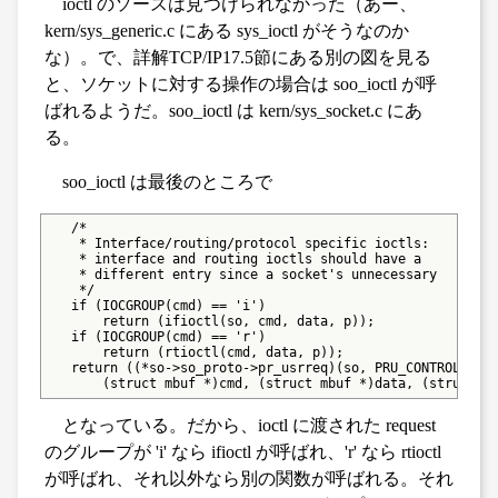
ioctl のソースは見つけられなかった（あー、
kern/sys_generic.c にある sys_ioctl がそうなのか
な）。で、詳解TCP/IP17.5節にある別の図を見る
と、ソケットに対する操作の場合は soo_ioctl が呼
ばれるようだ。soo_ioctl は kern/sys_socket.c にあ
る。
soo_ioctl は最後のところで
   /*

    * Interface/routing/protocol specific ioctls:

    * interface and routing ioctls should have a

    * different entry since a socket's unnecessary

    */

   if (IOCGROUP(cmd) == 'i')

       return (ifioctl(so, cmd, data, p));

   if (IOCGROUP(cmd) == 'r')

       return (rtioctl(cmd, data, p));

   return ((*so->so_proto->pr_usrreq)(so, PRU_CONTROL,

       (struct mbuf *)cmd, (struct mbuf *)data, (struct m
となっている。だから、ioctl に渡された request
のグループが 'i' なら ifioctl が呼ばれ、'r' なら rtioctl
が呼ばれ、それ以外なら別の関数が呼ばれる。それ