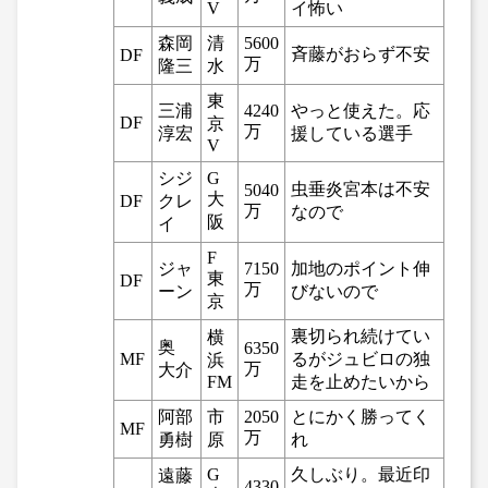
V
イ怖い
森岡
清
5600
斉藤がおらず不安
DF
万
隆三
水
東
三浦
4240
やっと使えた。応
DF
京
万
淳宏
援している選手
V
シジ
G
虫垂炎宮本は不安
5040
大
DF
クレ
万
なので
阪
イ
F
ジャ
7150
加地のポイント伸
東
DF
万
ーン
びないので
京
裏切られ続けてい
横
奥
6350
MF
るがジュビロの独
浜
万
大介
FM
走を止めたいから
阿部
市
2050
とにかく勝ってく
MF
万
勇樹
原
れ
G
久しぶり。最近印
遠藤
4330