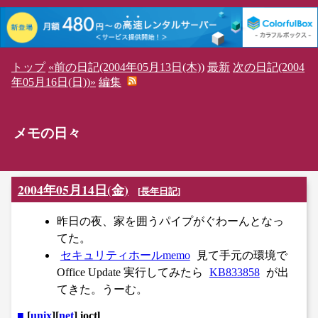
トップ
«前の日記(2004年05月13日(木))
最新
次の日記(2004
年05月16日(日))»
編集
メモの日々
2004年05月14日(金)
[
長年日記
]
昨日の夜、家を囲うパイプがぐわーんとなっ
てた。
セキュリティホールmemo
見て手元の環境で
Office Update 実行してみたら
KB833858
が出
てきた。うーむ。
■
[
unix
][
net
] ioctl