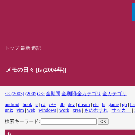
トップ
最新
追記
メモの日々 [fs (2004年)]
<< (2003)
(2005) >>
全期間
全期間/全カテゴリ
全カテゴリ
android
|
book
|
c
|
c#
|
c++
|
db
|
dev
|
dream
|
etc
|
fs
|
game
|
go
|
ha
unix
|
vim
|
web
|
windows
|
work
|
xrea
|
ものわすれ
|
サッカー
|
検索キーワード:
fs