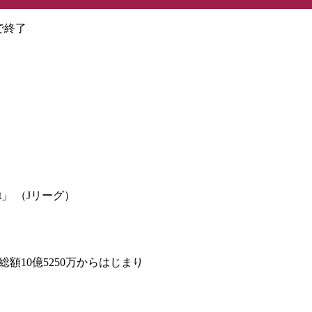
 で終了
04 1st」 （Jリーグ）
額10億5250万からはじまり