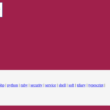
php
|
python
|
ruby
|
security
|
service
|
shell
|
soft
|
tdiary
|
typescript
|