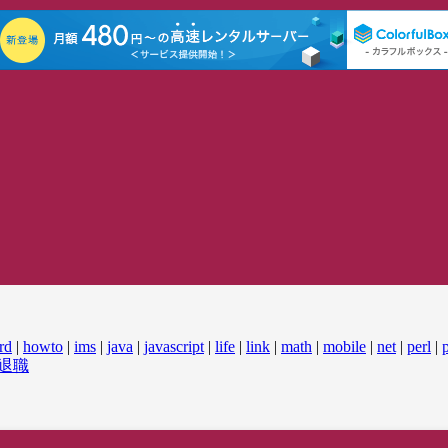
rd
|
howto
|
ims
|
java
|
javascript
|
life
|
link
|
math
|
mobile
|
net
|
perl
|
退職