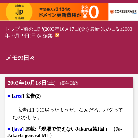
トップ
«前の日記(2003年10月17日(金))
最新
次の日記(2003
年10月19日(日))»
編集
メモの日々
2003年10月18日(土)
[
長年日記
]
■
[
xrea
] 広告(2)
広告は1つに戻ったようだ。なんだろ、バグって
たのかしら。
■
[
java
] 連載:「現場で使えないJakarta第1回」 （Ja-
Jakarta general ML）