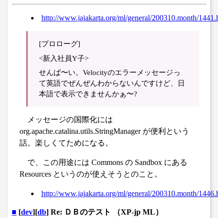
http://www.jajakarta.org/ml/general/200310.month/1441.
[プロローグ]
<新入社員Y子>
せんぱ〜い。Velocityのエラーメッセージっ
て英語でぜんぜんわからないんですけど、日
本語で表示できませんかぁ〜?
メッセージの国際化には
org.apache.catalina.utils.StringManager が便利という
話。楽しくてためになる。
で、この用途には Commons の Sandbox にある
Resources というのが使えそうとのこと。
http://www.jajakarta.org/ml/general/200310.month/1446.
■
[
dev
][
db
] Re: ＤＢのテスト （XP-jp ML）