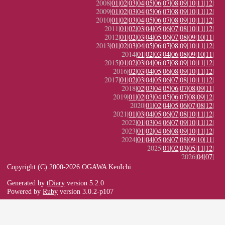
2008|
01
|
02
|
03
|
04
|
05
|
06
|
07
|
08
|
09
|
10
|
11
|
12
|
2009|
01
|
02
|
03
|
04
|
05
|
06
|
07
|
08
|
09
|
10
|
11
|
12
|
2010|
01
|
02
|
03
|
04
|
05
|
06
|
07
|
08
|
09
|
10
|
11
|
12
|
2011|
01
|
02
|
03
|
04
|
05
|
06
|
07
|
08
|
10
|
11
|
12
|
2012|
01
|
02
|
03
|
04
|
05
|
06
|
07
|
08
|
09
|
10
|
11
|
2013|
01
|
02
|
03
|
04
|
05
|
06
|
07
|
08
|
09
|
10
|
11
|
12
|
2014|
01
|
02
|
03
|
04
|
06
|
08
|
09
|
10
|
11
|
2015|
01
|
02
|
03
|
04
|
06
|
07
|
08
|
09
|
10
|
11
|
12
|
2016|
02
|
03
|
04
|
05
|
06
|
08
|
09
|
10
|
11
|
12
|
2017|
01
|
02
|
03
|
04
|
05
|
06
|
07
|
08
|
10
|
11
|
12
|
2018|
02
|
03
|
04
|
05
|
06
|
07
|
08
|
09
|
11
|
2019|
01
|
02
|
03
|
04
|
05
|
06
|
07
|
08
|
09
|
12
|
2020|
01
|
02
|
04
|
05
|
06
|
07
|
08
|
12
|
2021|
01
|
03
|
04
|
05
|
06
|
07
|
08
|
10
|
11
|
12
|
2022|
01
|
03
|
04
|
06
|
07
|
09
|
10
|
11
|
12
|
2023|
01
|
02
|
04
|
06
|
08
|
09
|
10
|
11
|
12
|
2024|
01
|
04
|
05
|
06
|
07
|
08
|
09
|
10
|
11
|
2025|
01
|
02
|
03
|
05
|
11
|
12
|
2026|
04
|
07
|
Copyright (C) 2000-2026 OGAWA KenIchi
Generated by
tDiary
version 5.2.0
Powered by
Ruby
version 3.0.2-p107