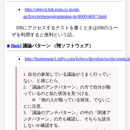
http://objectclub.esm.co.jp/ml-
arch/extremeprogramming-jp/4600/4697.html
DBにアクセスするテストを書くときはDBのユー
ザを利用すると便利という話。
■
[
link
] 議論パターン （翔ソフトウェア）
http://homepage1.nifty.com/fujiwo/develop/oo/dscsnptn.h
1. 自分の参加している議論がうまく行ってい
ない、と感じたら、
2. 「議論のアンチパターン」の方で自分が陥
っているのと似た状況を見つける。
※ 「他の人が陥っている状況」でないこ
とに注意。
3. 「議論のアンチパターン」の中の「関連ア
ンチパターン」の方も確認し、そちらも該当
しないか確認する。