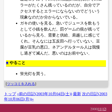
ラーがたくさん残っているのだが、自分でア
クセスするとエラーにならないのでどういう
現象なのだか分からないでいる。
ガキの使いを見る。急いでジュースを飲もう
として小銭を飲んだ。罰ゲームの痕が残って
いるから見ろ、需要と供給、肩越しに感じて
くれ。そんなには五反田へ行っていない。豆
腐が豆乳の悪口。ネアンデルタール人は我慢
し過ぎて滅んだ。悪いのはお前やない、
■
やること
蛍光灯を買う。
[
ツッコミを入れる
]
トップ
«前の日記(2003年10月04日(土))
最新
次の日記(2003
年10月06日(月))»
2000|
11
|
12
|