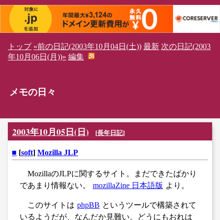
トップ
«前の日記(2003年10月04日(土))
最新
次の日記(2003
年10月06日(月))»
編集
メモの日々
2003年10月05日(日)
[
長年日記
]
■
[
soft
]
Mozilla JLP
MozillaのJLPに関するサイト。まだできたばかり
であまり情報ない。
mozillaZine 日本語版
より。
このサイトは
phpBB
というツールで構築されて
いるようだが、なんだか見難い。どうにもおれは