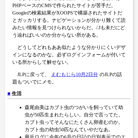
PHPベースのCMSで作られたサイトが苦手だ。
Googleの検索結果がXOOPSで構築されたサイトだ
とガッカリする。ナビゲーションが分かり難くて読
みたい情報を見つけられないからだ。/.Jも未だにど
う辿ればいいのか分からない所がある。
どうしてどれもああ似たような分かりにくいデザ
インになるのかな。必ずログインフォームが付いて
いる所からして解せない。
JLPに戻って、
えむもじら10月2日分
のJLPの話
題もついでにメモ。
■
生活
森尾由美はカブト虫のつがいを飼っていて幼
虫が50匹生まれたらしい。自分で言ってた。
カブト虫ってそんなにたくさん卵産むのか。
カブト虫の幼虫50匹なんていやだなあ。
最近ログに今年の6月の日記の日別表示でのエ