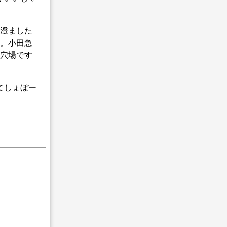
。澄ました
い。小田急
こ穴場です
てしょぼー