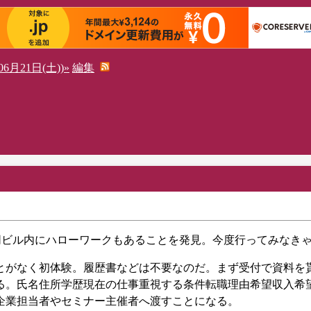
6月21日(土))»
編集
同ビル内にハローワークもあることを発見。今度行ってみなき
とがなく初体験。履歴書などは不要なのだ。まず受付で資料を
る。氏名住所学歴現在の仕事重視する条件転職理由希望収入希
企業担当者やセミナー主催者へ渡すことになる。