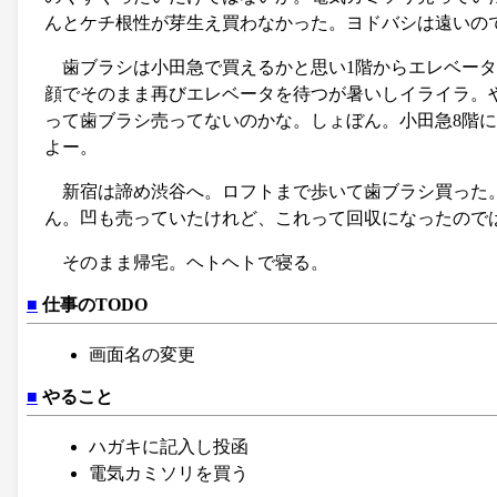
んとケチ根性が芽生え買わなかった。ヨドバシは遠いの
歯ブラシは小田急で買えるかと思い1階からエレベータ
顔でそのまま再びエレベータを待つが暑いしイライラ。
って歯ブラシ売ってないのかな。しょぼん。小田急8階
よー。
新宿は諦め渋谷へ。ロフトまで歩いて歯ブラシ買った
ん。凹も売っていたけれど、これって回収になったので
そのまま帰宅。ヘトヘトで寝る。
■
仕事のTODO
画面名の変更
■
やること
ハガキに記入し投函
電気カミソリを買う