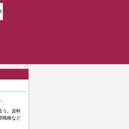
ゃ。
貰う。資料
望職種など