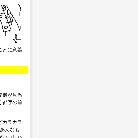
ことに意義
売機が見当
く都庁の前
どカラカラ
、あんなも
がいいじゃ