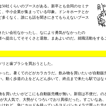
50社くらいのブースがある。新卒とも合同のセミナ
く、中小企業が集まっている印象。ドンキホーテとか
ど多くなく、誰にも話を聞きにきてもらえないブース
きたい会社なかったし、なにより勇気がなかったの
者へ提出してそそくさと退散。まあよいのだ。就職活動をする
ソリと歯ブラシを買おうとした。
ちゃった。暑くてのどがカラカラだ。飲み物を買いたいが自動販
い。動く歩道の上をどんどん歩いて、終点まで来たら駅ではな
物を買いたいがどこにも自動販売機が無い。新宿は不便だ。の
ーが大人気で、大勢がくつろいでおり異様だった。すごいなあ
たけれど、急にカードを持っているヨドバシカメラで買った方