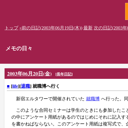
トップ
«前の日記(2003年06月19日(木))
最新
次の日記(2003年0
メモの日々
2003年06月20日(金)
[
長年日記
]
■
[
life
][
退職
] 就職博へ行く
新宿エルタワーで開催されていた
就職博
へ行った。
このような合同セミナーは学生のときにも参加したこ
の中にアンケート用紙があるのではじめにそれに記入す
を書かねばならない。このアンケート用紙は複写式で、