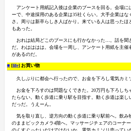
アンケート用紙記入後は企業のブースを回る。会場には
ーで、中途採用のある企業は35社くらい。大手企業はな
さ。周りは新卒らしき人ばかり。来ている人は思ったほ
もあった。
おれは結局どこのブースにも行かなかった…。話を聞
だ。わはははは。会場を一周し、アンケート用紙を主催
があるのだ。
■
[
life
] お買い物
久しぶりに都会へ行ったので、お金を下ろし電気カミ
お金を下ろすのは問題なくできた。20万円も下ろし
たらない。動く歩道に乗り駅を目指す。動く歩道は楽し
だっだ。うえーん。
気を取り直し、逆方向の動く歩道に乗り駅前へ。飲み
のままビックカメラ4階へ。マッサージチェアのコーナ
のくすぐったいだけではないか。電気カミソリ売ってい