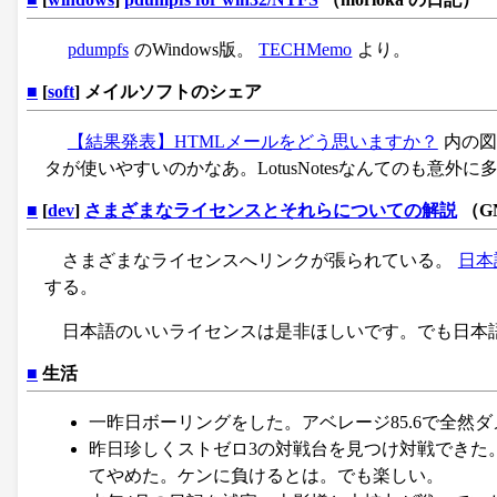
pdumpfs
のWindows版。
TECHMemo
より。
■
[
soft
] メイルソフトのシェア
【結果発表】HTMLメールをどう思いますか？
内の図
タが使いやすいのかなあ。LotusNotesなんてのも意外
■
[
dev
]
さまざまなライセンスとそれらについての解説
（G
さまざまなライセンスへリンクが張られている。
日本
する。
日本語のいいライセンスは是非ほしいです。でも日本
■
生活
一昨日ボーリングをした。アベレージ85.6で全然
昨日珍しくストゼロ3の対戦台を見つけ対戦できた
てやめた。ケンに負けるとは。でも楽しい。