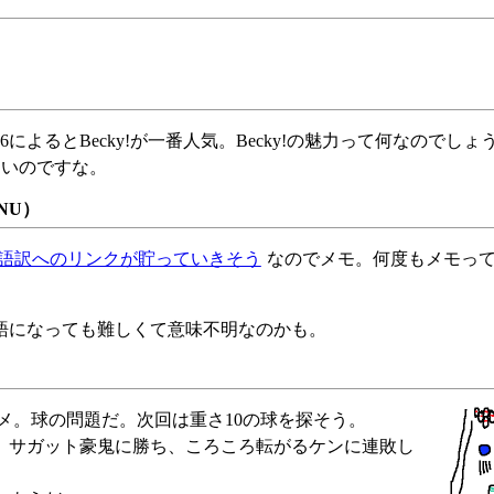
6によるとBecky!が一番人気。Becky!の魅力って何なのでし
に多いのですな。
NU）
語訳へのリンクが貯っていきそう
なのでメモ。何度もメモっ
語になっても難しくて意味不明なのかも。
ダメ。球の問題だ。次回は重さ10の球を探そう。
。サガット豪鬼に勝ち、ころころ転がるケンに連敗し