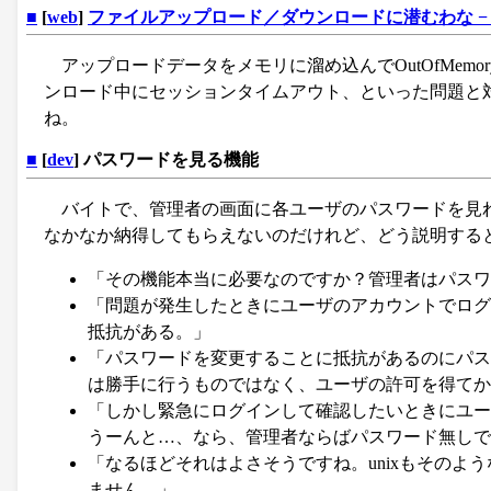
■
[
web
]
ファイルアップロード／ダウンロードに潜むわな − 
アップロードデータをメモリに溜め込んでOutOfMem
ンロード中にセッションタイムアウト、といった問題と
ね。
■
[
dev
] パスワードを見る機能
バイトで、管理者の画面に各ユーザのパスワードを見
なかなか納得してもらえないのだけれど、どう説明する
「その機能本当に必要なのですか？管理者はパスワ
「問題が発生したときにユーザのアカウントでログ
抵抗がある。」
「パスワードを変更することに抵抗があるのにパス
は勝手に行うものではなく、ユーザの許可を得てか
「しかし緊急にログインして確認したいときにユー
うーんと…、なら、管理者ならばパスワード無しで
「なるほどそれはよさそうですね。unixもその
ません。」