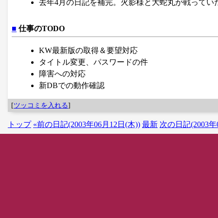
去年4月の日記を補完。火影様と大蛇丸が戦ってい
■
仕事のTODO
KW最新版の取得＆要望対応
タイトル変更、パスワードの件
障害への対応
新DBでの動作確認
[
ツッコミを入れる
]
トップ
«前の日記(2003年06月12日(木))
最新
次の日記(2003年0