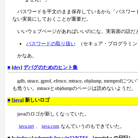
パスワードを平文のまま保存しているから「パスワー
ない実装にしておくことが重要だ。
いいウェブページがあればいいのにな。実装面の話だ
パスワードの取り扱い
（セキュア・プログラミン
かなあ。
■
[
dev
]
デバグのためのヒント集
gdb, strace, gprof, efence, mtrace, objdump, mempr
も危うい。mtraceとobjdumpのページは読めないようだ。
■
[
java
] 新しいロゴ
javaのロゴが新しくなっていた。
java.net
、
java.com
なんていうのもできていた。
■
[
windows
]
pdumpfs for win32/NTFS
（morioka の日記）