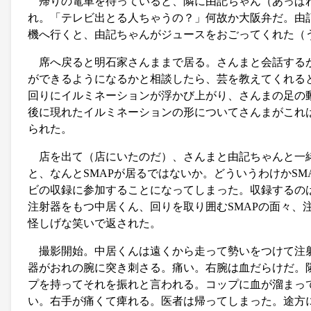
帰りの電車を待っていると、隣に由記ちゃん（あっぱ
れ。「テレビ出とる人ちゃうの？」何故か大阪弁だ。由
機へ行くと、由記ちゃんがジュースをおごってくれた（
席へ戻ると明石家さんままで居る。さんまと会話する
ができるようになるかと相談したら、芸を教えてくれる
回りにイルミネーションが浮かび上がり、さんまの足の
後に現れたイルミネーションの形についてさんまがこれ
られた。
店を出て（店にいたのだ）、さんまと由記ちゃんと一
と、なんとSMAPが居るではないか。どういうわけかS
ビの収録に参加することになってしまった。収録するの
注射器をもつ中居くん、回りを取り囲むSMAPの面々、
怪しげな笑いで返された。
撮影開始。中居くんは遠くから走って勢いをつけて注
器がおれの腕に突き刺さる。痛い。右腕は血だらけだ。
プを持ってそれを振れと言われる。コップに血が溜まっ
い。右手が痛くて痺れる。医者は帰ってしまった。途方