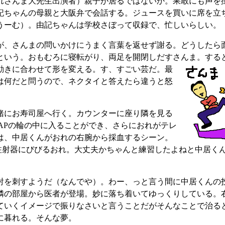
れさんま大先生出演者）親子が居るではないか。果敢にも声を
記ちゃんの母親と大阪弁で会話する。ジュースを買いに席を立
うーむ）。由記ちゃんは学校さぼって収録で、忙しいらしい。
が、さんまの問いかけにうまく言葉を返せず謝る。どうしたら
という。おもむろに寝転がり、両足を開閉しだすさんま。する
動きに合わせて形を変える。す、すごい芸だ。
最
は何だと問うので、ネクタイと答えたら違うと怒
緒にお寿司屋へ行く。カウンターに座り隣を見る
MAPの輪の中に入ることができ、さらにおれがテレ
は、中居くんがおれの右腕から採血するシーン。
注射器にびびるおれ。大丈夫かちゃんと練習したよねと中居く
射を刺すようだ（なんでや）。わー、っと言う間に中居くんの
隣の部屋から医者が登場。妙に落ち着いてゆっくりしている。
ていくイメージで振りなさいと言うことだがそんなことで治る
に暮れる。そんな夢。