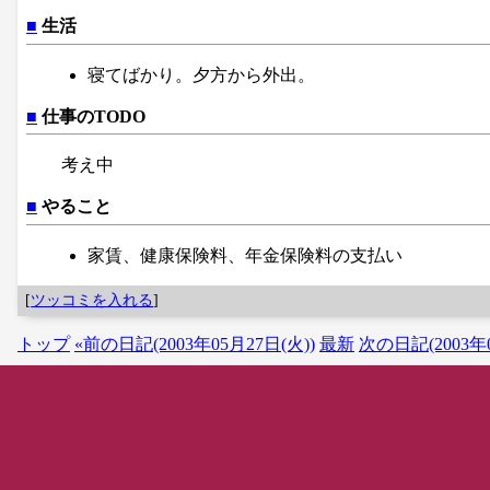
■
生活
寝てばかり。夕方から外出。
■
仕事のTODO
考え中
■
やること
家賃、健康保険料、年金保険料の支払い
[
ツッコミを入れる
]
トップ
«前の日記(2003年05月27日(火))
最新
次の日記(2003年0