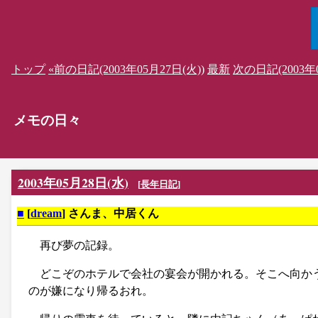
トップ
«前の日記(2003年05月27日(火))
最新
次の日記(2003年0
メモの日々
2003年05月28日(水)
[
長年日記
]
■
[
dream
] さんま、中居くん
再び夢の記録。
どこぞのホテルで会社の宴会が開かれる。そこへ向か
のが嫌になり帰るおれ。