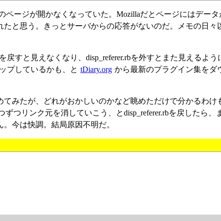
のページが開かなくなっていた。Mozillaだとページにはデー
されたと思う。きっとサーバからの応答がないのだ。メモの日々
erer.rbを戻すと見えなくなり、disp_referer.rbを外すとまた見える
バージョンアップしているかも、と
tDiary.org
から最新のプラグイン集をダ
めてみたが、どれがおかしいのかなど眺めただけで分かるわけ
で1つずつリンク元を消していこう、とdisp_referer.rbを戻したら
ん。今は快調。結局原因不明だ。