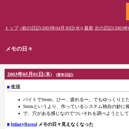
トップ
«前の日記(2003年04月30日(水))
最新
次の日記(2003年0
メモの日々
2003年05月01日(木)
[
長年日記
]
■
生活
バイトでStruts。ひー、疲れるー。でもゆっくり
Strutsというより、作っているシステム独自の妙
で、穴がある感じなのでついそれを調べようとして
■
[
tdiary
][
xrea
] メモの日々見えなくなった