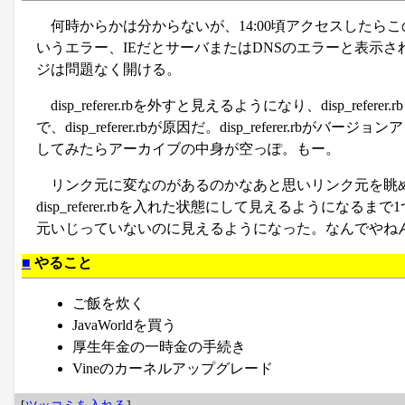
何時からかは分からないが、14:00頃アクセスしたらこ
いうエラー、IEだとサーバまたはDNSのエラーと表示
ジは問題なく開ける。
disp_referer.rbを外すと見えるようになり、disp_ref
で、disp_referer.rbが原因だ。disp_referer.rbが
してみたらアーカイブの中身が空っぽ。もー。
リンク元に変なのがあるのかなあと思いリンク元を眺
disp_referer.rbを入れた状態にして見えるようになるま
元いじっていないのに見えるようになった。なんでやね
■
やること
ご飯を炊く
JavaWorldを買う
厚生年金の一時金の手続き
Vineのカーネルアップグレード
[
ツッコミを入れる
]