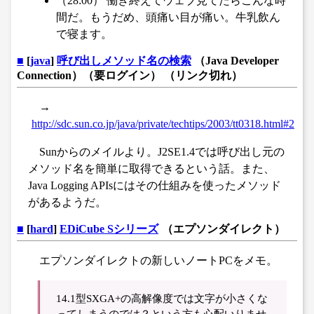
（28:00） 働き終えてウェブ見てたらこんな時
間だ。もうだめ、頭痛い目が痛い。牛乳飲ん
で寝ます。
■
[
java
]
呼び出しメソッド名の検索
（Java Developer
Connection）（要ログイン） （リンク切れ）
→
http://sdc.sun.co.jp/java/private/techtips/2003/tt0318.html#2
Sunからのメイルより。J2SE1.4では呼び出し元の
メソッド名を簡単に取得できるという話。また、
Java Logging APIsにはその仕組みを使ったメソッド
があるようだ。
■
[
hard
]
EDiCube Sシリーズ
（エプソンダイレクト）
エプソンダイレクトの新しいノートPCをメモ。
14.1型SXGA+の高解像度では文字が小さくな
ってしまうのでは？という方も心配いりませ