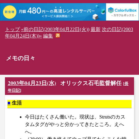
トップ
«前の日記(2003年04月22日(火))
最新
次の日記(2003
年04月24日(木))»
編集
メモの日々
2003年04月23日(水)
オリックス石毛監督解任
[
長
年日記
]
■
生活
今日はたくさん働いた。現状は、Strutsのカス
タムタグがやっと分かってきたところ。えへ
へ。