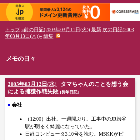
トップ
«前の日記(2003年03月11日(火))
最新
次の日記(2003
年03月13日(木))»
編集
メモの日々
2003年03月12日(水)
タマちゃんのことを想う会
による捕獲作戦失敗
[
長年日記
]
■
会社
（12:00）出社。一週間ぶり。工事中のJR渋谷
駅が明るく綺麗になっていた。
日経コンピュータ3.10号を読む。MSKKがピ