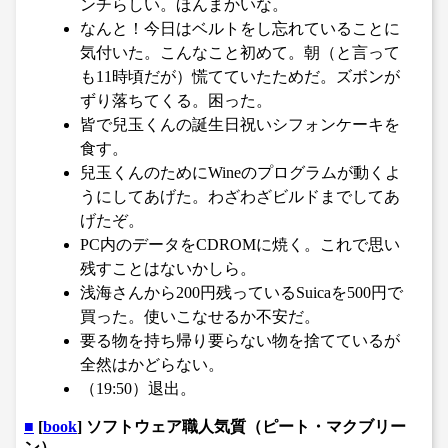
ンチらしい。ほんまかいな。
なんと！今日はベルトをし忘れていることに
気付いた。こんなこと初めて。朝（と言って
も11時頃だが）慌てていたためだ。ズボンが
ずり落ちてくる。困った。
皆で兒玉くんの誕生日祝いシフォンケーキを
食す。
兒玉くんのためにWineのプログラムが動くよ
うにしてあげた。わざわざビルドまでしてあ
げたぞ。
PC内のデータをCDROMに焼く。これで思い
残すことはないかしら。
浅海さんから200円残っているSuicaを500円で
買った。使いこなせるか不安だ。
要る物を持ち帰り要らない物を捨てているが
全然はかどらない。
（19:50）退出。
■
[
book
] ソフトウェア職人気質（ピート・マクブリー
ン）