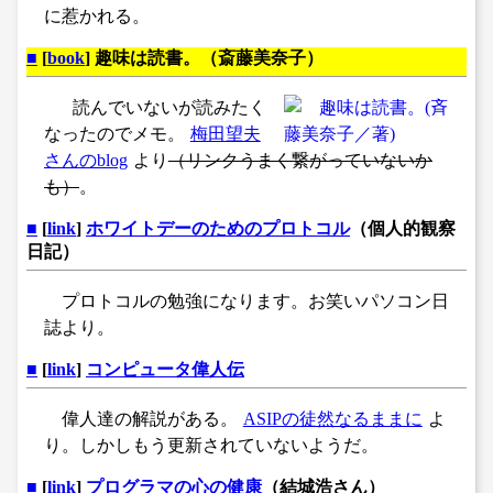
に惹かれる。
■
[
book
] 趣味は読書。（斎藤美奈子）
読んでいないが読みたく
なったのでメモ。
梅田望夫
さんのblog
より
（リンクうまく繋がっていないか
も）
。
■
[
link
]
ホワイトデーのためのプロトコル
（個人的観察
日記）
プロトコルの勉強になります。お笑いパソコン日
誌より。
■
[
link
]
コンピュータ偉人伝
偉人達の解説がある。
ASIPの徒然なるままに
よ
り。しかしもう更新されていないようだ。
■
[
link
]
プログラマの心の健康
（結城浩さん）