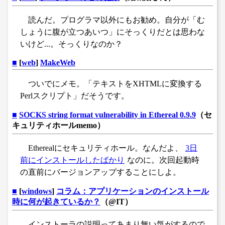
読んだ。プログラマ以外にもお勧め。自分が「む
しょうに腹が立つあいつ」にそっくりだとは思わな
いけど...。そっくりなのか？
■
[
web
]
MakeWeb
ついでにメモ。「テキストをXHTMLに変換する
Perlスクリプト」だそうです。
■
SOCKS string format vulnerability in Ethereal 0.9.9
（セ
キュリティホールmemo）
Etherealにセキュリティホール。なんだよ、
3日
前にインストールしたばかり
なのに。次回起動時
の直前にバージョンアップすることにしよ。
■
[
windows
]
コラム：アプリケーションのインストール
時に何が起きているか？
（@IT）
インストーラの説明ってあまり無い気がするので