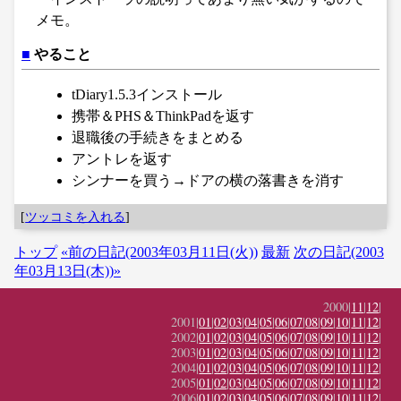
メモ。
■
やること
tDiary1.5.3インストール
携帯＆PHS＆ThinkPadを返す
退職後の手続きをまとめる
アントレを返す
シンナーを買う→ドアの横の落書きを消す
[
ツッコミを入れる
]
トップ
«前の日記(2003年03月11日(火))
最新
次の日記(2003
年03月13日(木))»
2000|
11
|
12
|
2001|
01
|
02
|
03
|
04
|
05
|
06
|
07
|
08
|
09
|
10
|
11
|
12
|
2002|
01
|
02
|
03
|
04
|
05
|
06
|
07
|
08
|
09
|
10
|
11
|
12
|
2003|
01
|
02
|
03
|
04
|
05
|
06
|
07
|
08
|
09
|
10
|
11
|
12
|
2004|
01
|
02
|
03
|
04
|
05
|
06
|
07
|
08
|
09
|
10
|
11
|
12
|
2005|
01
|
02
|
03
|
04
|
05
|
06
|
07
|
08
|
09
|
10
|
11
|
12
|
2006|
01
|
02
|
03
|
04
|
05
|
06
|
07
|
08
|
09
|
10
|
11
|
12
|