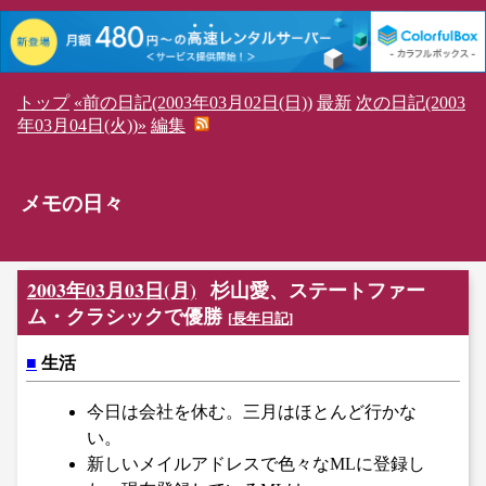
トップ
«前の日記(2003年03月02日(日))
最新
次の日記(2003
年03月04日(火))»
編集
メモの日々
2003年03月03日(月)
杉山愛、ステートファー
ム・クラシックで優勝
[
長年日記
]
■
生活
今日は会社を休む。三月はほとんど行かな
い。
新しいメイルアドレスで色々なMLに登録し