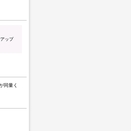
」
Pアップ
量が同量く