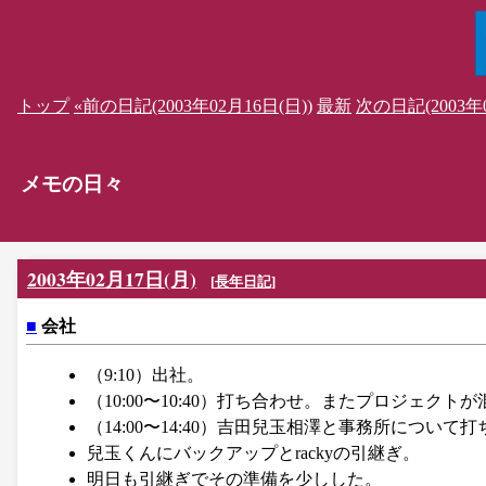
トップ
«前の日記(2003年02月16日(日))
最新
次の日記(2003年0
メモの日々
2003年02月17日(月)
[
長年日記
]
■
会社
（9:10）出社。
（10:00〜10:40）打ち合わせ。またプロジェクト
（14:00〜14:40）吉田兒玉相澤と事務所につい
兒玉くんにバックアップとrackyの引継ぎ。
明日も引継ぎでその準備を少しした。