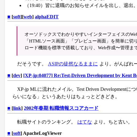
（19:40）皆に退職のお知らせメイルを出し、退出
■
[
soft
][
web
]
alphaEDIT
オーソドックスでわかりやすいインターフェイスのWeb
「HTMLソース画面」「プレビュー画面」を簡単に切
ロード機能を標準で搭載しており、Web作成〜管理ま
だそうです。
ASIPの徒然なるままに
より。がんばれ
■
[
dev
]
[XP-jp:04077] Re:Test-Driven Development by
XP-jp MLに流れたメイル。Test Driven Dev
らいになる」というあたりはちょっとどきどき。
■
[
link
]
2002年春期 転職情報スコアカード
転職サイトのランキング。
はてな
より。ちと古い。
■
[
soft
] ApacheLogViewer