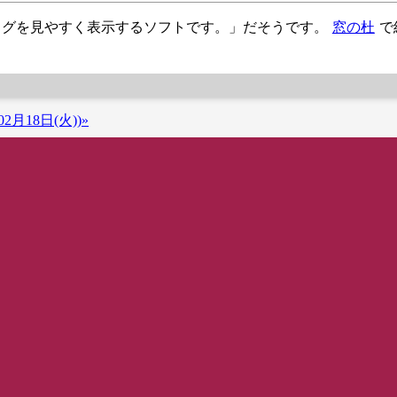
形式のログを見やすく表示するソフトです。」だそうです。
窓の杜
で
2月18日(火))»