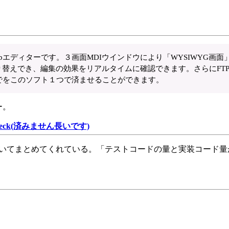
。
エディターです。３画面MDIウインドウにより「WYSIWYG画面
り替えでき、編集の効果をリアルタイムに確認できます。さらにFT
でをこのソフト１つで済ませることができます。
ー。
 Kent Beck(済みません長いです)
elopmentについてまとめてくれている。「テストコードの量と実装コード