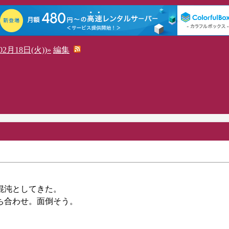
2月18日(火))»
編集
が混沌としてきた。
て打ち合わせ。面倒そう。