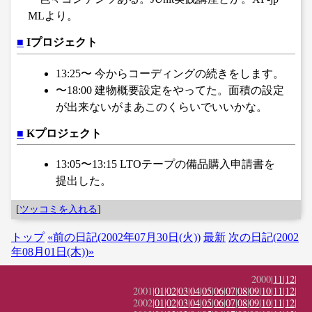
MLより。
■
Iプロジェクト
13:25〜 今からコーディングの続きをします。
〜18:00 建物概要設定をやってた。面積の設定
が出来ないがまあこのくらいでいいかな。
■
Kプロジェクト
13:05〜13:15 LTOテープの備品購入申請書を
提出した。
[
ツッコミを入れる
]
トップ
«前の日記(2002年07月30日(火))
最新
次の日記(2002
年08月01日(木))»
2000|
11
|
12
|
2001|
01
|
02
|
03
|
04
|
05
|
06
|
07
|
08
|
09
|
10
|
11
|
12
|
2002|
01
|
02
|
03
|
04
|
05
|
06
|
07
|
08
|
09
|
10
|
11
|
12
|