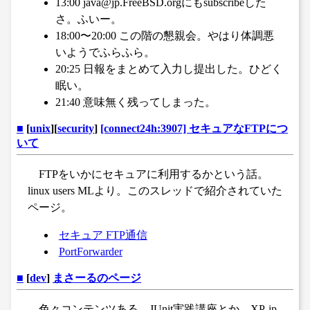
13:00 java@jp.FreeBSD.orgにもsubscribeした
さ。ふいー。
18:00〜20:00 この階の懇親会。やはり体調悪
いようでふらふら。
20:25 日報をまとめて入力し提出した。ひどく
眠い。
21:40 意味無く残ってしまった。
■
[
unix
][
security
]
[connect24h:3907] セキュアなFTPにつ
いて
FTPをいかにセキュアに利用するかという話。
linux users MLより。このスレッドで紹介されていた
ページ。
セキュア FTP通信
PortForwarder
■
[
dev
]
まさーるのページ
色々コンテンツある。JUnit実践講座とか。XP-jp