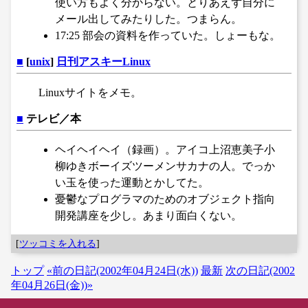
使い方もよく分からない。とりあえず自分に
メール出してみたりした。つまらん。
17:25 部会の資料を作っていた。しょーもな。
■
[
unix
]
日刊アスキーLinux
Linuxサイトをメモ。
■
テレビ／本
ヘイヘイヘイ（録画）。アイコ上沼恵美子小
柳ゆきボーイズツーメンサカナの人。でっか
い玉を使った運動とかしてた。
憂鬱なプログラマのためのオブジェクト指向
開発講座を少し。あまり面白くない。
[
ツッコミを入れる
]
トップ
«前の日記(2002年04月24日(水))
最新
次の日記(2002
年04月26日(金))»