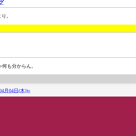
グ
Lより。
。
けじゃ何も分からん。
4月04日(木))»