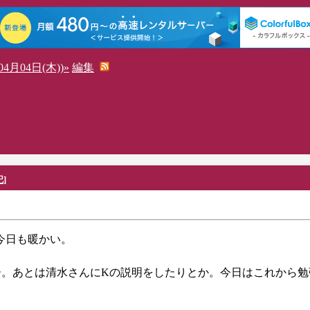
4月04日(木))»
編集
記
]
。今日も暖かい。
えた。ふー。あとは清水さんにKの説明をしたりとか。今日はこれから