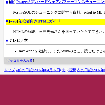
■
[
db
]
PostgreSQL ハードウェアパフォーマンスチューニン
PostgreSQLのチューニングに関する資料。pgsql-jp M
■
[
web
]
初心者向きHTMLガイド
HTMLの解説。三浦史光さんを追っていたらでてきた
■
テレビ／本
JavaWorldを微妙に。まだStrutsのとこ。読むだ
[
ツッコミを入れる
]
トップ
«前の日記(2002年04月02日(火))
最新
次の日記(2002年0