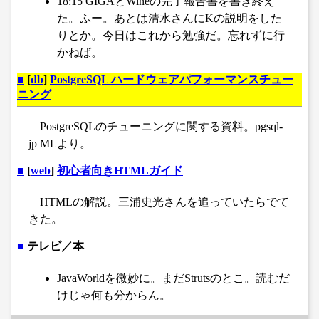
18:15 GIGAとWineの完了報告書を書き終え
た。ふー。あとは清水さんにKの説明をした
りとか。今日はこれから勉強だ。忘れずに行
かねば。
■
[
db
]
PostgreSQL ハードウェアパフォーマンスチュー
ニング
PostgreSQLのチューニングに関する資料。pgsql-
jp MLより。
■
[
web
]
初心者向きHTMLガイド
HTMLの解説。三浦史光さんを追っていたらでて
きた。
■
テレビ／本
JavaWorldを微妙に。まだStrutsのとこ。読むだ
けじゃ何も分からん。