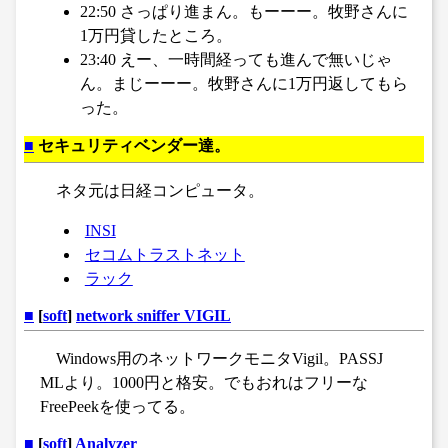
22:50 さっぱり進まん。もーーー。牧野さんに
1万円貸したところ。
23:40 えー、一時間経っても進んで無いじゃ
ん。まじーーー。牧野さんに1万円返してもら
った。
■
セキュリティベンダー達。
ネタ元は日経コンピュータ。
INSI
セコムトラストネット
ラック
■
[
soft
]
network sniffer VIGIL
Windows用のネットワークモニタVigil。PASSJ
MLより。1000円と格安。でもおれはフリーな
FreePeekを使ってる。
■
[
soft
]
Analyzer