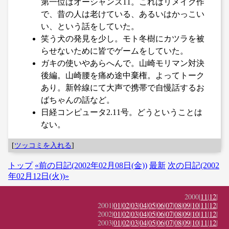
第一位はオーシャンズ11。これはリメイク作
で、昔の人は老けている、あるいはかっこい
い、という話をしていた。
笑う犬の発見を少し。モト冬樹にカツラを被
らせないために皆でゲームをしていた。
ガキの使いやあらへんで。山崎モリマン対決
後編。山崎腰を痛め途中棄権。よってトーク
あり。新幹線にて大声で携帯で自慢話するお
ばちゃんの話など。
日経コンピュータ2.11号。どうということは
ない。
[
ツッコミを入れる
]
トップ
«前の日記(2002年02月08日(金))
最新
次の日記(2002
年02月12日(火))»
2000|
11
|
12
|
2001|
01
|
02
|
03
|
04
|
05
|
06
|
07
|
08
|
09
|
10
|
11
|
12
|
2002|
01
|
02
|
03
|
04
|
05
|
06
|
07
|
08
|
09
|
10
|
11
|
12
|
2003|
01
|
02
|
03
|
04
|
05
|
06
|
07
|
08
|
09
|
10
|
11
|
12
|