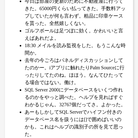
今日は部屋の更新のために不動産屋に行って
きた。65000円くらい払ってきた。手数料アッ
プしていたが何も言わず。粗品に印章ケース
を貰った。全然嬉しくない。
ゴルフボールは足つぼに効く。かわいいと言
えばあれだよ。
18:30 メイルを読み監視をした。もうこんな時
間か。
去年の今ごろはパネルディスカッションして
たのかー。iアプリに触れたりPalm Sourceに行
ったりしてたのね。ほほう。なんてひたって
る場合ではない。働け。
SQL Server 2000にデータベースをいくつ作れ
るのかをやっと調べた。ヘルプを見ればすぐ
わかるじゃん。32767個だってさ。よかった。
あーもしかしてSQL Serverでハイフン付きの
データベース名を扱うには[]で囲めばいいの
かも。これはヘルプの識別子の所を見て思っ
た。