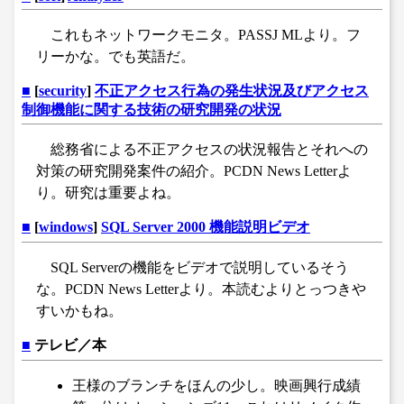
これもネットワークモニタ。PASSJ MLより。フ
リーかな。でも英語だ。
■
[
security
]
不正アクセス行為の発生状況及びアクセス
制御機能に関する技術の研究開発の状況
総務省による不正アクセスの状況報告とそれへの
対策の研究開発案件の紹介。PCDN News Letterよ
り。研究は重要よね。
■
[
windows
]
SQL Server 2000 機能説明ビデオ
SQL Serverの機能をビデオで説明しているそう
な。PCDN News Letterより。本読むよりとっつきや
すいかもね。
■
テレビ／本
王様のブランチをほんの少し。映画興行成績