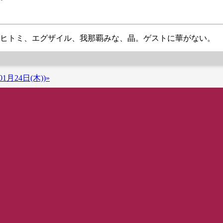
ヒトミ、エグザイル、我那覇みな、晶。ゲストに華がない。
1月24日(木))»