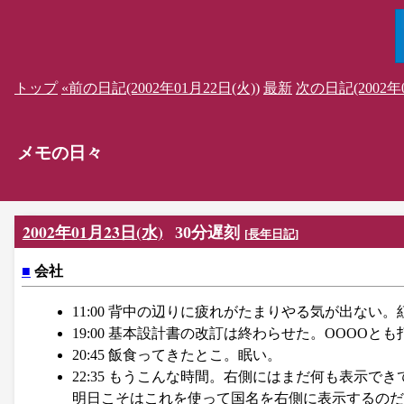
トップ
«前の日記(2002年01月22日(火))
最新
次の日記(2002年0
メモの日々
2002年01月23日(水)
30分遅刻
[
長年日記
]
■
会社
11:00 背中の辺りに疲れがたまりやる気が出ない
19:00 基本設計書の改訂は終わらせた。OOOO
20:45 飯食ってきたとこ。眠い。
22:35 もうこんな時間。右側にはまだ何も表示
明日こそはこれを使って国名を右側に表示するのだ