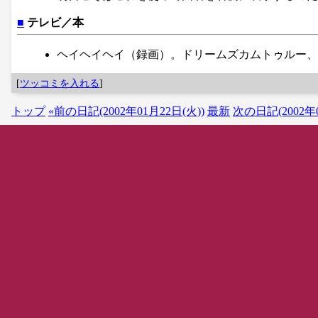
■
テレビ／本
ヘイヘイヘイ（録画）。ドリームズカムトゥルー、
[
ツッコミを入れる
]
トップ
«前の日記(2002年01月22日(火))
最新
次の日記(2002年0