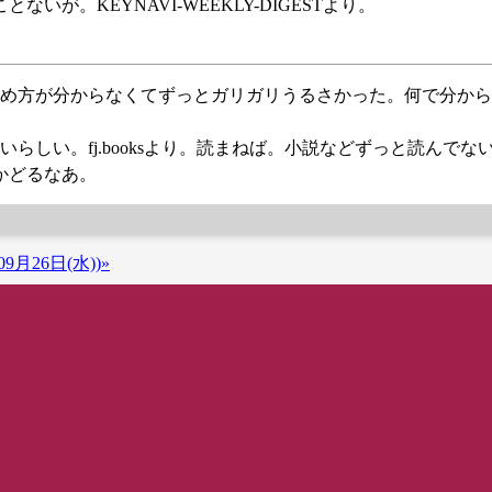
が。KEYNAVI-WEEKLY-DIGESTより。
の止め方が分からなくてずっとガリガリうるさかった。何で分か
しい。fj.booksより。読まねば。小説などずっと読んでな
はかどるなあ。
9月26日(水))»