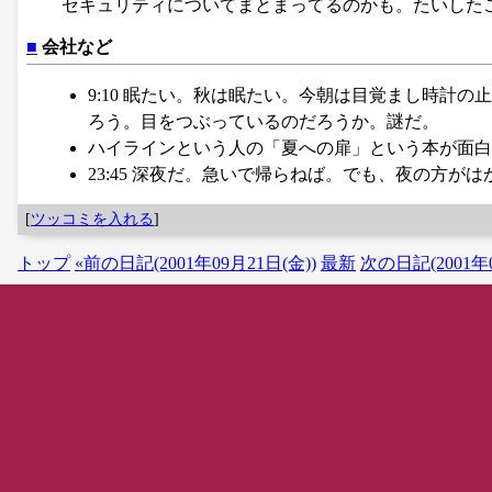
セキュリティについてまとまってるのかも。たいしたことない
■
会社など
9:10 眠たい。秋は眠たい。今朝は目覚まし時計
ろう。目をつぶっているのだろうか。謎だ。
ハイラインという人の「夏への扉」という本が面白いら
23:45 深夜だ。急いで帰らねば。でも、夜の方が
[
ツッコミを入れる
]
トップ
«前の日記(2001年09月21日(金))
最新
次の日記(2001年0