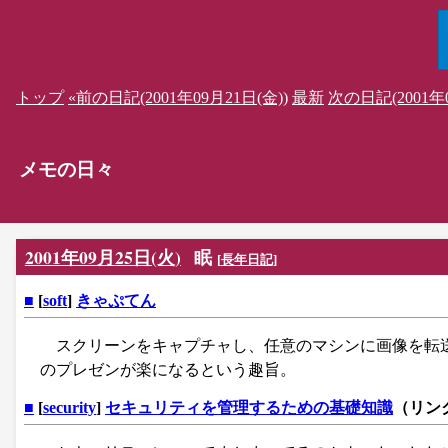
トップ
«前の日記(2001年09月21日(金))
最新
次の日記(2001年0
メモの日々
2001年09月25日(火)
眠
[
長年日記
]
■
[
soft
]
きゃぷてん
スクリーンをキャプチャし、任意のマシンに画像を転送す
のプレゼンが楽になるという趣旨。
■
[
security
]
セキュリティを管理するための基礎知識
（リン