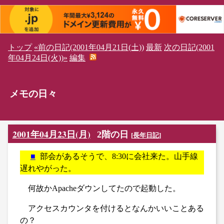
トップ
«前の日記(2001年04月21日(土))
最新
次の日記(2001
年04月24日(火))»
編集
メモの日々
2001年04月23日(月)
2階の日
[
長年日記
]
■
部会があるそうで、8:30に会社来た。山手線
遅れやがった。
何故かApacheダウンしてたので起動した。
アクセスカウンタを付けるとなんかいいことある
の？