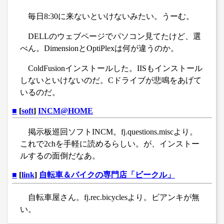
毎日8:30に来ないといけないみたい。うーむ。
DELLのウェブページでパソコン見てたけど、選
べん。DimensionとOptiPlexは何が違うのか。
ColdFusionインストールした。IISもインストール
しないといけないのだ。Cドライブが悲鳴をあげて
いるのだ。
■
[
soft
]
INCM@HOME
掲示板巡回ソフトINCM。fj.questions.miscより。
これで2chを手軽に読めるらしい。が、インストー
ルするの面倒だなあ。
■
[
link
]
自転車＆バイクの専門店「ビークル」
自転車屋さん。fj.rec.bicyclesより。ビアンキが無
い。