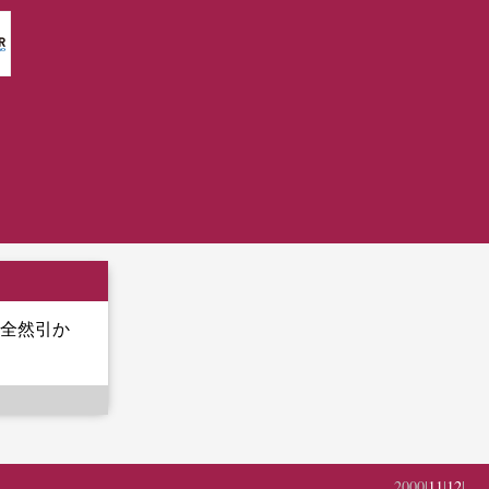
全然引か
2000|
11
|
12
|