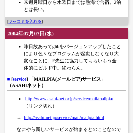
来週月曜日から水曜日までは熱海で合宿。2泊
とは長い。
[
ツッコミを入れる
]
2004年07月07日(水)
昨日故あってglibをバージョンアップしたこと
により色々なプログラムが起動しなくなり大
変なことに。F先生に協力してもらいもう全
体的にビルド中。終わらん。
■
[
service
] 「MAILPIA(メールピア)サービス」
（ASAHIネット）
http://www.asahi-net.or.jp/service/mail/mailpia/
（リンク切れ）
→
http://asahi-net.jp/service/mail/mailpia.html
なにやら新しいサービスが始まるとのことなので