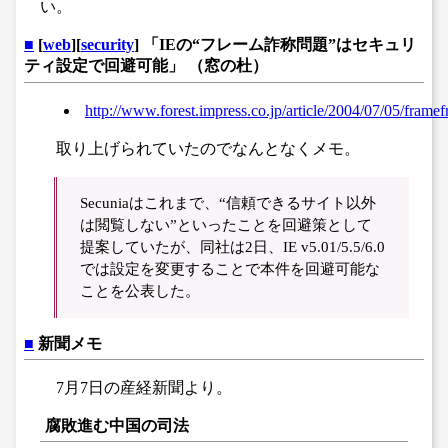
い。
■
[
web
][
security
] 「IEの“フレーム詐称問題”はセキュリ
ティ設定で回避可能」 （窓の杜）
http://www.forest.impress.co.jp/article/2004/07/05/framef
取り上げられていたのでなんとなくメモ。
Secuniaはこれまで、“信頼できるサイト以外
は閲覧しない”といったことを回避策として
提案していたが、同社は2日、IE v5.01/5.5/6.0
では設定を変更することで本件を回避可能な
ことを公表した。
■
新聞メモ
7月7日の産経新聞より。
腐敗進む中国の司法