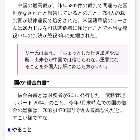
中国の最高裁が、昨年5805件の裁判で間違った審
判がなされたと報告しているとのこと。794人の裁
判官が規律違反で処分された。米国籍華僑のリーさ
んは20万ドルを司法関係者に届けたことで不当な懲
役13年の判決が懲役3年に短縮された。
リー氏は言う。「ちょっとした行き過ぎや油
断、出来心が中国では信じられない重罪にな
ることを外国人は肝に銘じた方がいい」
国の“借金白書”
借金白書とは財務省が6日に発行した「債務管理
リポート 2004」のこと。今年3月末時点での国の借
金の総額は、703兆1478億円で過去最高なんだと。
すこい額ですな。
■
やること