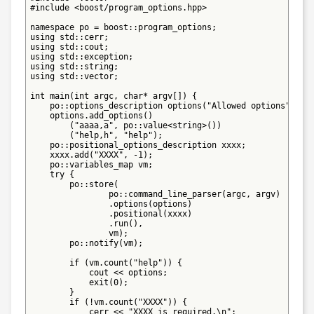
#include <boost/program_options.hpp>

namespace po = boost::program_options;

using std::cerr;

using std::cout;

using std::exception;

using std::string;

using std::vector;

int main(int argc, char* argv[]) {

    po::options_description options("Allowed options");

    options.add_options()

        ("aaaa,a", po::value<string>())

        ("help,h", "help");

    po::positional_options_description xxxx;

    xxxx.add("XXXX", -1);

    po::variables_map vm;

    try {

        po::store(

                po::command_line_parser(argc, argv)

                .options(options)

                .positional(xxxx)

                .run(),

                vm);

        po::notify(vm);

        if (vm.count("help")) {

            cout << options;

            exit(0);

        }

        if (!vm.count("XXXX")) {

            cerr << "XXXX is required.\n";
