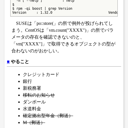
  -h [ --help ]          : help

$

$ rpm -qi boost | grep Version

Version     : 1.32.0                            Vendor: C
SUSEは「po::store(」の所で例外が投げられてし
まう。CentOSは「vm.count("XXXX")」の所でパラ
メータの存在を確認できないのと、
「vm["XXXX"]」で取得できるオブジェクトの型が
合わないのがおかしい。
■
やること
クレジットカード
銀行
新税務署
移転のお知らせ
ダンボール
水道料金
確定拠出型年金（郵送）
M（郵送）