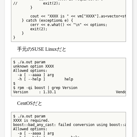
//            exit(2);

        }

        cout << "XXXX is " << vm["XXXX"].as<vector<string>
    } catch (exception& e) {

        cerr << e.what() << "\n" << options;

        exit(2);

    }

}
手元のSUSE Linuxだと
$ ./a.out param

unknown option XXXX

Allowed options:

  -a [ --aaaa ] arg

  -h [ --help ]         help

$

$ rpm -qi boost | grep Version

Version     : 1.33.1                            Vendor: S
CentOSだと
$ ./a.out param

XXXX is required.

boost::bad_any_cast: failed conversion using boost::any_ca
Allowed options:

  -a [ --aaaa ] arg
