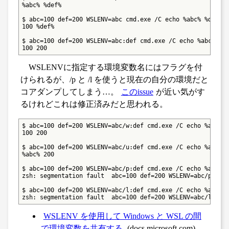
%abc% %def%

$ abc=100 def=200 WSLENV=abc cmd.exe /C echo %abc% %def%

100 %def%

$ abc=100 def=200 WSLENV=abc:def cmd.exe /C echo %abc% %de
100 200
WSLENVに指定する環境変数名にはフラグを付
けられるが、/p と /l を使うと現在の自分の環境だと
コアダンプしてしまう…。
このissue
が近い気がす
るけれどこれは修正済みだと思われる。
$ abc=100 def=200 WSLENV=abc/w:def cmd.exe /C echo %abc% %
100 200

$ abc=100 def=200 WSLENV=abc/u:def cmd.exe /C echo %abc% %
%abc% 200

$ abc=100 def=200 WSLENV=abc/p:def cmd.exe /C echo %abc% %
zsh: segmentation fault  abc=100 def=200 WSLENV=abc/p:def 
$ abc=100 def=200 WSLENV=abc/l:def cmd.exe /C echo %abc% %
zsh: segmentation fault  abc=100 def=200 WSLENV=abc/l:def
WSLENV を使用して Windows と WSL の間
で環境変数を共有する
(docs.microsoft.com)