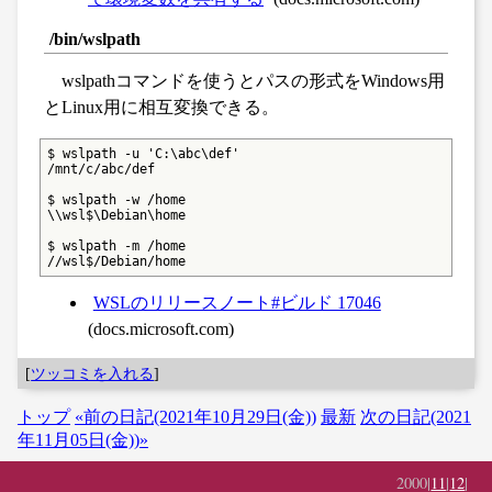
/bin/wslpath
wslpathコマンドを使うとパスの形式をWindows用
とLinux用に相互変換できる。
$ wslpath -u 'C:\abc\def'

/mnt/c/abc/def

$ wslpath -w /home

\\wsl$\Debian\home

$ wslpath -m /home

//wsl$/Debian/home
WSLのリリースノート#ビルド 17046
(docs.microsoft.com)
[
ツッコミを入れる
]
トップ
«前の日記(2021年10月29日(金))
最新
次の日記(2021
年11月05日(金))»
2000|
11
|
12
|