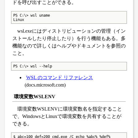
ドを呼び出すことができる。
PS C:\> wsl uname

Linux
wsl.exeにはディストリビューションの管理（イン
ストールしたり停止したり）を行う機能もある。多
機能なので詳しくはヘルプやドキュメントを参照の
こと。
PS C:\> wsl --help
WSL のコマンド リファレンス
(docs.microsoft.com)
環境変数WSLENV
環境変数WSLENVに環境変数名を指定すること
で、WindowsとLinuxで環境変数を共有することが
できる。
$ abc=100 def=200 cmd.exe /C echo %abc% %def%
