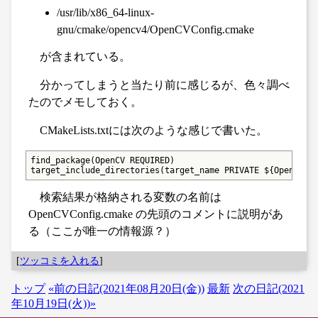
/usr/lib/x86_64-linux-
gnu/cmake/opencv4/OpenCVConfig.cmake
が含まれている。
分かってしまうと当たり前に感じるが、色々調べ
たのでメモしておく。
CMakeLists.txtには次のような感じで書いた。
find_package(OpenCV REQUIRED)

target_include_directories(target_name PRIVATE ${OpenCV_I
検索結果が格納される変数の名前は
OpenCVConfig.cmake の先頭のコメントに説明があ
る（ここが唯一の情報源？）
[
ツッコミを入れる
]
トップ
«前の日記(2021年08月20日(金))
最新
次の日記(2021
年10月19日(火))»