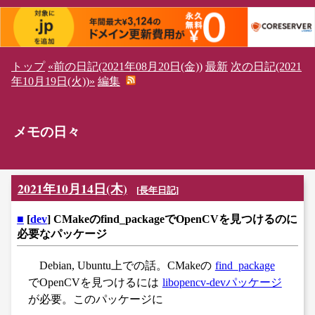
トップ
«前の日記(2021年08月20日(金))
最新
次の日記(2021
年10月19日(火))»
編集
メモの日々
2021年10月14日(木)
[
長年日記
]
■
[
dev
] CMakeのfind_packageでOpenCVを見つけるのに
必要なパッケージ
Debian, Ubuntu上での話。CMakeの
find_package
でOpenCVを見つけるには
libopencv-devパッケージ
が必要。このパッケージに