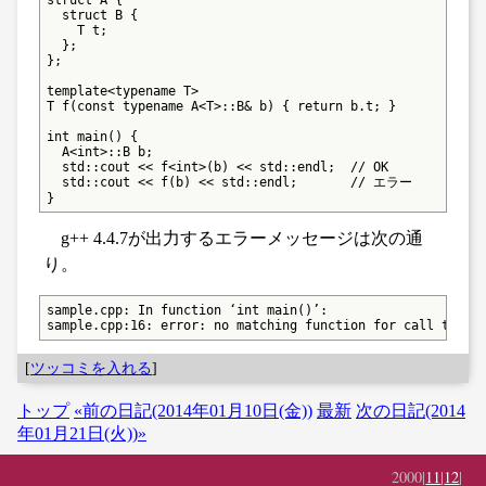
  struct B {

    T t;

  };

};

template<typename T>

T f(const typename A<T>::B& b) { return b.t; }

int main() {

  A<int>::B b;

  std::cout << f<int>(b) << std::endl;  // OK

  std::cout << f(b) << std::endl;       // エラー

}
g++ 4.4.7が出力するエラーメッセージは次の通
り。
sample.cpp: In function ‘int main()’:

sample.cpp:16: error: no matching function for call to ‘f
[
ツッコミを入れる
]
トップ
«前の日記(2014年01月10日(金))
最新
次の日記(2014
年01月21日(火))»
2000|
11
|
12
|