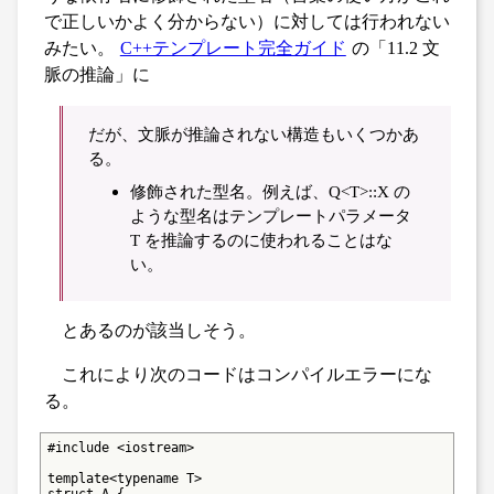
で正しいかよく分からない）に対しては行われない
みたい。
C++テンプレート完全ガイド
の「11.2 文
脈の推論」に
だが、文脈が推論されない構造もいくつかあ
る。
修飾された型名。例えば、Q<T>::X の
ような型名はテンプレートパラメータ
T を推論するのに使われることはな
い。
とあるのが該当しそう。
これにより次のコードはコンパイルエラーにな
る。
#include <iostream>

template<typename T>

struct A {
