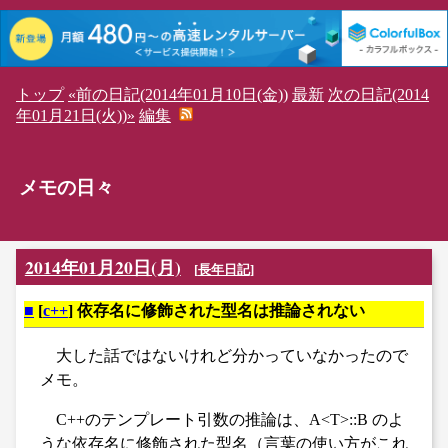
トップ
«前の日記(2014年01月10日(金))
最新
次の日記(2014
年01月21日(火))»
編集
メモの日々
2014年01月20日(月)
[
長年日記
]
■
[
c++
] 依存名に修飾された型名は推論されない
大した話ではないけれど分かっていなかったので
メモ。
C++のテンプレート引数の推論は、A<T>::B のよ
うな依存名に修飾された型名（言葉の使い方がこれ