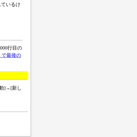
書かれているけ
000行目の
el で最後の
]→[新し