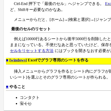
Ctrl-End 押下で「最後のセル」へジャンプできる。
E
ど、Shiftキー必要なのかなあ。
メニューからだと、[ホーム]→[検索と選択]→[ジャンプ
最後のセルのリセット
例えば10000行あるシートから後半5000行を削除した
ままになっている。不便だなあと思っていたけど、保存
セルをリセットする方法
にはブックを開きなおす必要が
■
[
windows
] Excelでグラフ専用のシートを作る
挿入メニューからグラフを作るとシート内にグラフが貼
いシート]を選ぶとそのグラフ専用のシートが作られる。
■
やること
コンタクト
宝くじ