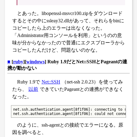
とあった。libopenssl-msvcr100.zipをダウンロード
するとその中にssleay32.dllがあって、それらをbinに
コピーしたら上のエラーは出なくなった。
「Administrator用コンソールを利用」というのの意
味が分からなかったので普通にエクスプローラから
コピーしたんだけど、問題ないのかな。
■
[
ruby
][
windows
] Ruby 1.9だとNet::SSHとPageantの連
携が動かない
Ruby 1.9で
Net::SSH
（net-ssh 2.0.23）を使ってみ
たら、
以前
できていたPageantとの連携ができなく
なった。
net.ssh.authentication.agent[8f1f06]: connecting to ssh-ag
net.ssh.authentication.agent[8f1f06]: could not connect t
のように、ssh-agentとの接続でエラーになる。原
因を調べると、