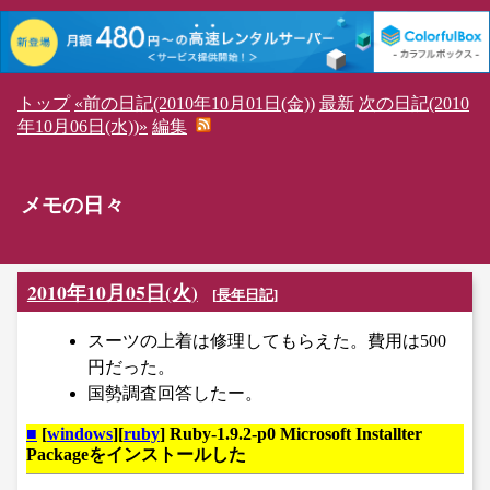
トップ
«前の日記(2010年10月01日(金))
最新
次の日記(2010
年10月06日(水))»
編集
メモの日々
2010年10月05日(火)
[
長年日記
]
スーツの上着は修理してもらえた。費用は500
円だった。
国勢調査回答したー。
■
[
windows
][
ruby
] Ruby-1.9.2-p0 Microsoft Installter
Packageをインストールした