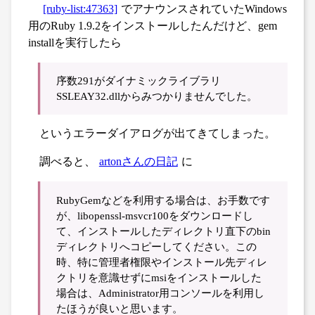
[ruby-list:47363]
でアナウンスされていたWindows
用のRuby 1.9.2をインストールしたんだけど、gem
installを実行したら
序数291がダイナミックライブラリ
SSLEAY32.dllからみつかりませんでした。
というエラーダイアログが出てきてしまった。
調べると、
artonさんの日記
に
RubyGemなどを利用する場合は、お手数です
が、libopenssl-msvcr100をダウンロードし
て、インストールしたディレクトリ直下のbin
ディレクトリへコピーしてください。この
時、特に管理者権限やインストール先ディレ
クトリを意識せずにmsiをインストールした
場合は、Administrator用コンソールを利用し
たほうが良いと思います。