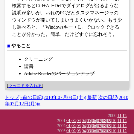
検索するとCtrl+Alt+Delでダイアログが出るような
説明が多いが、おれのPCだとタスクマネージャの
ウィンドウが開いてしまいうまくいかない。もう少
し調べると、「Windowsキー + L」でロックできる
ことが分かった。簡単、だけどすぐに忘れそう。
■
やること
クリーニング
請書
Adobe Readerのバージョンアップ
[
ツッコミを入れる
]
トップ
«前の日記(2010年07月03日(土))
最新
次の日記(2010
年07月12日(月))»
2000|
11
|
12
|
2001|
01
|
02
|
03
|
04
|
05
|
06
|
07
|
08
|
09
|
10
|
11
|
12
|
2002|
01
|
02
|
03
|
04
|
05
|
06
|
07
|
08
|
09
|
10
|
11
|
12
|
2003|
01
|
02
|
03
|
04
|
05
|
06
|
07
|
08
|
09
|
10
|
11
|
12
|