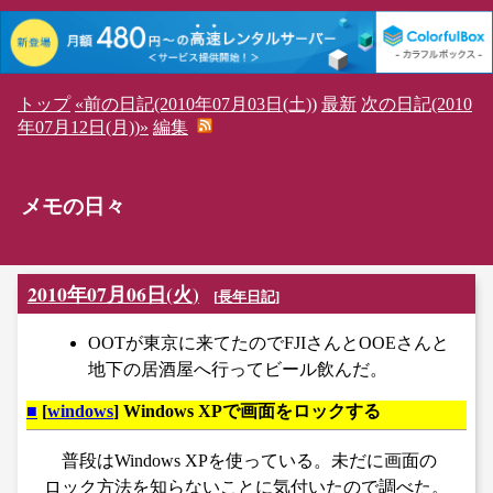
トップ
«前の日記(2010年07月03日(土))
最新
次の日記(2010
年07月12日(月))»
編集
メモの日々
2010年07月06日(火)
[
長年日記
]
OOTが東京に来てたのでFJIさんとOOEさんと
地下の居酒屋へ行ってビール飲んだ。
■
[
windows
] Windows XPで画面をロックする
普段はWindows XPを使っている。未だに画面の
ロック方法を知らないことに気付いたので調べた。