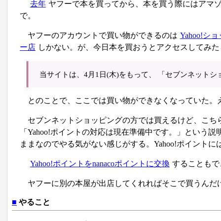
去年
ヤフーで本を買ってから、本を買う際にはアマゾン
で。
ヤフーのアカウントで買い物ができるのは
Yahoo!シ
ー店
しかない。が、今日本を買おうとアクセスしてみた
当サイトは、4月1日(木)をもって、 「セブンネット
とのことで、ここでは買い物ができなくなっていた。
セブンネットショッピングの方では買えるけど、こちらで使
「Yahoo!ポイントの対応は現在準備中です。」という
ままなのでやる気がない感じがする。Yahoo!ポイン
Yahoo!ポイントをnanacoポイントに交換
することもで
ヤフーに別の本屋が出店してくれればそこで買うんだ
■
やること