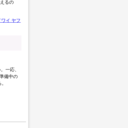
使えるの
ワイ ヤフ
い。一応、
も準備中の
る。