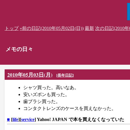
トップ
«前の日記(2010年05月02日(日))
最新
次の日記(2010年0
メモの日々
2010年05月03日(月)
[
長年日記
]
シャツ買った。高いなあ。
安いズボンも買った。
歯ブラシ買った。
コンタクトレンズのケースを買えなかった。
■
[
life
][
service
] Yahoo! JAPAN で本を買えなくなっていた