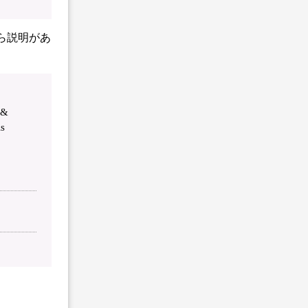
ら説明があ
 &
is