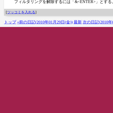
フィルタリングを解除するには「&<ENTER>」と
[
ツッコミを入れる
]
トップ
«前の日記(2010年01月29日(金))
最新
次の日記(2010年0