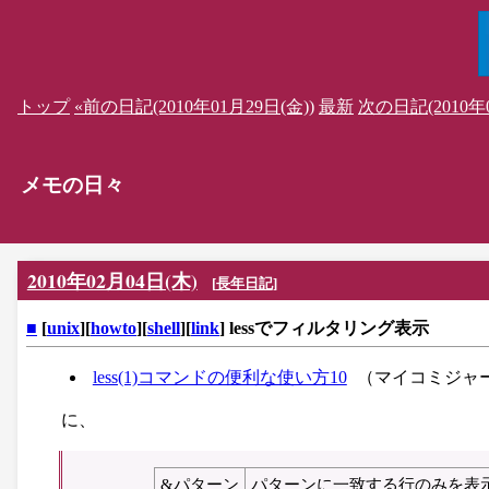
トップ
«前の日記(2010年01月29日(金))
最新
次の日記(2010年0
メモの日々
2010年02月04日(木)
[
長年日記
]
■
[
unix
][
howto
][
shell
][
link
] lessでフィルタリング表示
less(1)コマンドの便利な使い方10
（マイコミジャ
に、
&パターン
パターンに一致する行のみを表