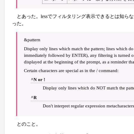
とあった。lessでフィルタリング表示できるとは知ら
った。
&pattern
Display only lines which match the pattern; lines which do 
immediately followed by ENTER), any filtering is turned off,
displayed at the beginning of the prompt, as a reminder tha
Certain characters are special as in the / command:
^N or !
Display only lines which do NOT match the patt
^R
Don't interpret regular expression metacharacters
とのこと。