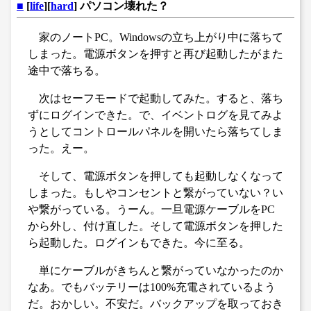
■
[
life
][
hard
] パソコン壊れた？
家のノートPC。Windowsの立ち上がり中に落ちて
しまった。電源ボタンを押すと再び起動したがまた
途中で落ちる。
次はセーフモードで起動してみた。すると、落ち
ずにログインできた。で、イベントログを見てみよ
うとしてコントロールパネルを開いたら落ちてしま
った。えー。
そして、電源ボタンを押しても起動しなくなって
しまった。もしやコンセントと繋がっていない？い
や繋がっている。うーん。一旦電源ケーブルをPC
から外し、付け直した。そして電源ボタンを押した
ら起動した。ログインもできた。今に至る。
単にケーブルがきちんと繋がっていなかったのか
なあ。でもバッテリーは100%充電されているよう
だ。おかしい。不安だ。バックアップを取っておき