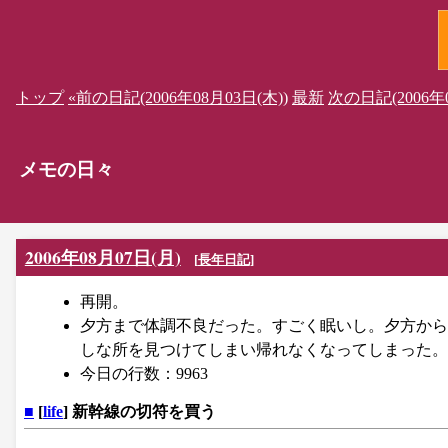
トップ
«前の日記(2006年08月03日(木))
最新
次の日記(2006年0
メモの日々
2006年08月07日(月)
[
長年日記
]
再開。
夕方まで体調不良だった。すごく眠いし。夕方から
しな所を見つけてしまい帰れなくなってしまった。
今日の行数：9963
■
[
life
] 新幹線の切符を買う