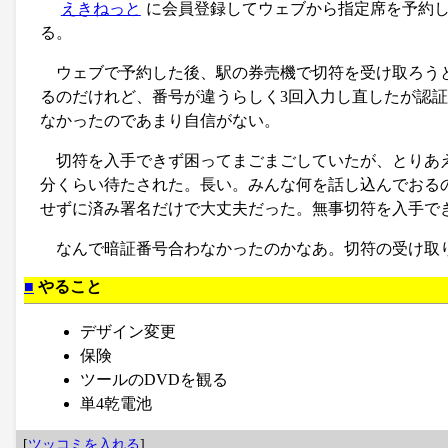
えきねっと
に会員登録してウェブから指定席を予約
る。
ウェブで予約した後、駅の券売機で切符を受け取ろう
るのだけれど、番号が違うらしく3回入力し直したが認
なかったのであまり自信がない。
切符を入手できず困ってまごまごしていたが、とりあえ
分くらい待たされた。長い。みんな何を話し込んでおる
せずに済み署名だけで大丈夫だった。無事切符を入手で
なんで暗証番号合わなかったのかなあ。切符の受け取
■
やること
デザイン変更
保険
ツールのDVDを観る
単4乾電池
[
ツッコミを入れる
]