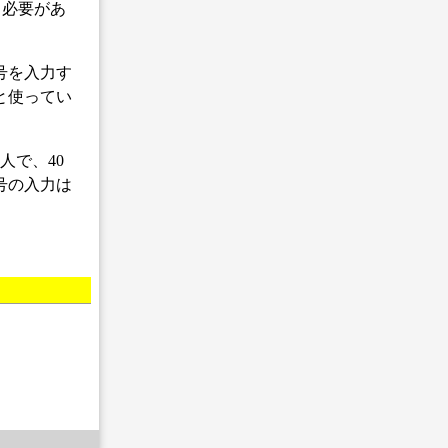
る必要があ
号を入力す
と使ってい
人で、40
号の入力は