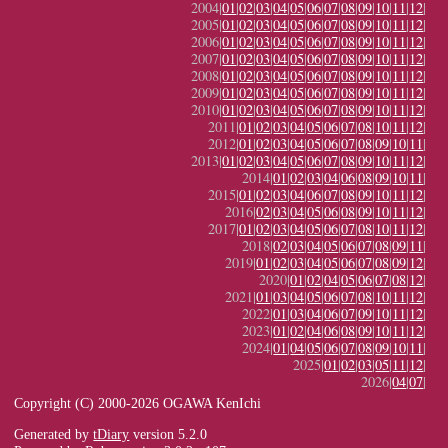
2004|
01
|
02
|
03
|
04
|
05
|
06
|
07
|
08
|
09
|
10
|
11
|
12
|
2005|
01
|
02
|
03
|
04
|
05
|
06
|
07
|
08
|
09
|
10
|
11
|
12
|
2006|
01
|
02
|
03
|
04
|
05
|
06
|
07
|
08
|
09
|
10
|
11
|
12
|
2007|
01
|
02
|
03
|
04
|
05
|
06
|
07
|
08
|
09
|
10
|
11
|
12
|
2008|
01
|
02
|
03
|
04
|
05
|
06
|
07
|
08
|
09
|
10
|
11
|
12
|
2009|
01
|
02
|
03
|
04
|
05
|
06
|
07
|
08
|
09
|
10
|
11
|
12
|
2010|
01
|
02
|
03
|
04
|
05
|
06
|
07
|
08
|
09
|
10
|
11
|
12
|
2011|
01
|
02
|
03
|
04
|
05
|
06
|
07
|
08
|
10
|
11
|
12
|
2012|
01
|
02
|
03
|
04
|
05
|
06
|
07
|
08
|
09
|
10
|
11
|
2013|
01
|
02
|
03
|
04
|
05
|
06
|
07
|
08
|
09
|
10
|
11
|
12
|
2014|
01
|
02
|
03
|
04
|
06
|
08
|
09
|
10
|
11
|
2015|
01
|
02
|
03
|
04
|
06
|
07
|
08
|
09
|
10
|
11
|
12
|
2016|
02
|
03
|
04
|
05
|
06
|
08
|
09
|
10
|
11
|
12
|
2017|
01
|
02
|
03
|
04
|
05
|
06
|
07
|
08
|
10
|
11
|
12
|
2018|
02
|
03
|
04
|
05
|
06
|
07
|
08
|
09
|
11
|
2019|
01
|
02
|
03
|
04
|
05
|
06
|
07
|
08
|
09
|
12
|
2020|
01
|
02
|
04
|
05
|
06
|
07
|
08
|
12
|
2021|
01
|
03
|
04
|
05
|
06
|
07
|
08
|
10
|
11
|
12
|
2022|
01
|
03
|
04
|
06
|
07
|
09
|
10
|
11
|
12
|
2023|
01
|
02
|
04
|
06
|
08
|
09
|
10
|
11
|
12
|
2024|
01
|
04
|
05
|
06
|
07
|
08
|
09
|
10
|
11
|
2025|
01
|
02
|
03
|
05
|
11
|
12
|
2026|
04
|
07
|
Copyright (C) 2000-2026 OGAWA KenIchi
Generated by
tDiary
version 5.2.0