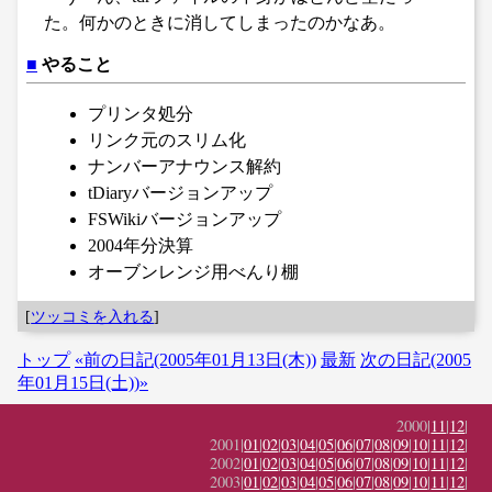
た。何かのときに消してしまったのかなあ。
■
やること
プリンタ処分
リンク元のスリム化
ナンバーアナウンス解約
tDiaryバージョンアップ
FSWikiバージョンアップ
2004年分決算
オーブンレンジ用べんり棚
[
ツッコミを入れる
]
トップ
«前の日記(2005年01月13日(木))
最新
次の日記(2005
年01月15日(土))»
2000|
11
|
12
|
2001|
01
|
02
|
03
|
04
|
05
|
06
|
07
|
08
|
09
|
10
|
11
|
12
|
2002|
01
|
02
|
03
|
04
|
05
|
06
|
07
|
08
|
09
|
10
|
11
|
12
|
2003|
01
|
02
|
03
|
04
|
05
|
06
|
07
|
08
|
09
|
10
|
11
|
12
|