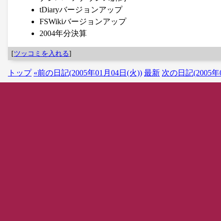
tDiaryバージョンアップ
FSWikiバージョンアップ
2004年分決算
[
ツッコミを入れる
]
トップ
«前の日記(2005年01月04日(火))
最新
次の日記(2005年0