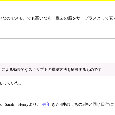
みたいなのでメモ。でも高いなあ。過去の服をサープラスとして安
）
ript 、ECMAScript による効果的なスクリプトの構築方法を解説するものです
モっていた。
arah、Henryより。
去年
きた4件のうちの3件と同じ日付に