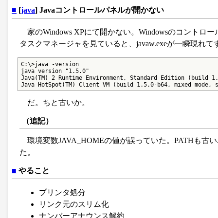
■
[
java
] Javaコントロールパネルが開かない
家のWindows XPにて開かない。Windowsのコ
タスクマネージャを見ていると、javaw.exeが一瞬現れ
C:\>java -version

java version "1.5.0"

Java(TM) 2 Runtime Environment, Standard Edition (build 1.
Java HotSpot(TM) Client VM (build 1.5.0-b64, mixed mode, 
だ。ちと古いか。
（追記）
環境変数JAVA_HOMEの値が誤っていた。PATHも
た。
■
やること
プリンタ処分
リンク元のスリム化
ナンバーアナウンス解約