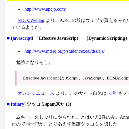
http://www.apcjp.com/
NDO::Weblog
より。A.P.C.の服はウェブで買える
ているようだ。
■
[
javascript
] 「Effective JavaScript」 （Dynamic Scripting
http://www.interq.or.jp/student/exeal/dss/ejs/
勉強になりそう。
Effective JavaScript は JScript 、JavaSc
オレンジニュース
より。このサイト自体は
去年
もメ
■
[
tdiary
] ツッコミspam来た (3)
ムキー、久しぶりにやられた。とはいえ3件のみ。Anne、S
たので同一犯か。とりあえず当該ツッコミを隠した。