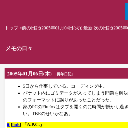
トップ
«前の日記(2005年01月04日(火))
最新
次の日記(2005年0
メモの日々
2005年01月06日(木)
[
長年日記
]
5日から仕事している。コーディング中。
パケット内にゴミデータが入ってしまう問題を解決
のフォーマットに誤りがあったことだった。
家のPCのFirefoxはタブを開くのに時間が掛か
い。TBEのせいかなあ。
■
[
link
] 「A.P.C.」