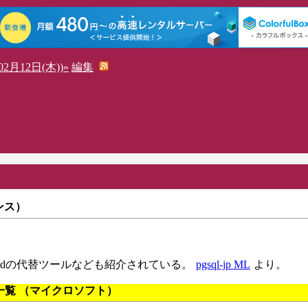
2月12日(木))»
編集
エンス）
slogdの代替ツールなども紹介されている。
pgsql-jp ML
より。
 ポート番号一覧 （マイクロソフト）