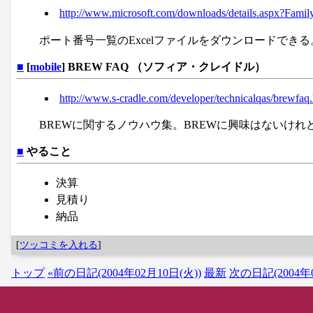
http://www.microsoft.com/downloads/details.aspx?Fa
ポート番号一覧のExcelファイルをダウンロードでき
■
[
mobile
] BREW FAQ （ソフィア・クレイドル）
http://www.s-cradle.com/developer/technicalqas/brewfaq
BREWに関するノウハウ集。BREWに興味はないけれど。
■
やること
決算
見積り
納品
[
ツッコミを入れる
]
トップ
«前の日記(2004年02月10日(火))
最新
次の日記(2004年0