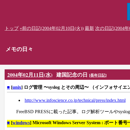
トップ
«前の日記(2004年02月10日(火))
最新
次の日記(2004年0
メモの日々
2004年02月11日(水)
建国記念の日
[
長年日記
]
■
[
unix
] ログ管理 〜syslog とその周辺〜 （インフォサイ
http://www.infoscience.co.jp/technical/press/index.html
FreeBSD PRESSに載った記事。ログ解析ツールやsy
■
[
windows
] Microsoft Windows Server System :