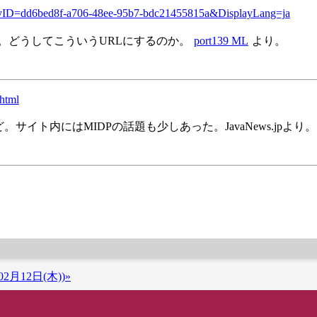
milyID=dd6bed8f-a706-48ee-95b7-bdc21455815a&DisplayLang=ja
る。どうしてこういうURLにするのか。
port139 ML
より。
.html
サイト内にはMIDPの話題も少しあった。JavaNews.jpより。
2月12日(木))»