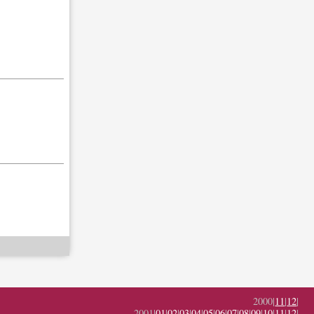
2000|
11
|
12
|
2001|
01
|
02
|
03
|
04
|
05
|
06
|
07
|
08
|
09
|
10
|
11
|
12
|