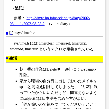
（追記）
参考：
http://vimrc.hp.infoseek.co.jp/diary/2002-
08.html#2002-08-28-2
（vimrc diary）
■
[
c
] <sys/time.h>
sys/time.h には timerclear, timerisset, timercmp,
timeradd, timersub というマクロが定義されている。
■
生活
朝一番の作業はDeleteキー連打によるspamの
削除。
家から職場の自分宛に出しておいたメイルを
spamと間違え削除してしまった。ゴミ箱に残
っていたからいいんだけど。間違えないよう
にsubjectには日本語を含めた方がよい。
「鍋が熱いので気をつけてください」という