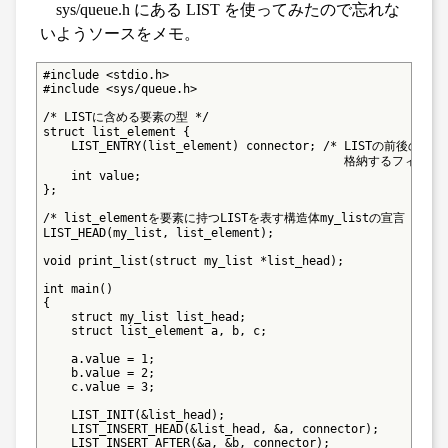
sys/queue.h にある LIST を使ってみたので忘れな
いようソースをメモ。
#include <stdio.h>

#include <sys/queue.h>

/* LISTに含める要素の型 */

struct list_element {

    LIST_ENTRY(list_element) connector; /* LISTの前後の要
                                           格納するフィールド
    int value;

};

/* list_elementを要素に持つLISTを表す構造体my_listの宣言 */

LIST_HEAD(my_list, list_element);

void print_list(struct my_list *list_head);

int main()

{

    struct my_list list_head;

    struct list_element a, b, c;

    a.value = 1;

    b.value = 2;

    c.value = 3;

    LIST_INIT(&list_head);

    LIST_INSERT_HEAD(&list_head, &a, connector);

    LIST_INSERT_AFTER(&a, &b, connector);
