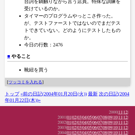
台詞を鍋触りながら言う店員。特殊な訓練を
受けているのか。
タイマーのプログラムやっとこさ作った。
が、テストファーストではないのでまだテス
トできていない。どのようにテストしたもの
か。
今日の行数：2476
■
やること
靴紐を買う
[
ツッコミを入れる
]
トップ
«前の日記(2004年01月20日(火))
最新
次の日記(2004
年01月22日(木))»
2000|
11
|
12
|
2001|
01
|
02
|
03
|
04
|
05
|
06
|
07
|
08
|
09
|
10
|
11
|
12
|
2002|
01
|
02
|
03
|
04
|
05
|
06
|
07
|
08
|
09
|
10
|
11
|
12
|
2003|
01
|
02
|
03
|
04
|
05
|
06
|
07
|
08
|
09
|
10
|
11
|
12
|
2004|
01
|
02
|
03
|
04
|
05
|
06
|
07
|
08
|
09
|
10
|
11
|
12
|