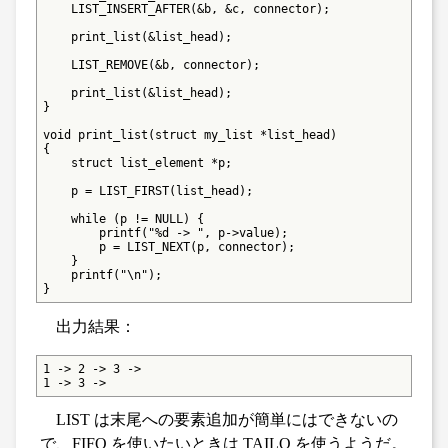
    LIST_INSERT_AFTER(&b, &c, connector);

    print_list(&list_head);

    LIST_REMOVE(&b, connector);

    print_list(&list_head);

}

void print_list(struct my_list *list_head)

{

    struct list_element *p;

    p = LIST_FIRST(list_head);

    while (p != NULL) {

        printf("%d -> ", p->value);

        p = LIST_NEXT(p, connector);

    }

    printf("\n");

}
出力結果：
1 -> 2 -> 3 ->

1 -> 3 ->
LIST は末尾への要素追加が簡単にはできないの
で、FIFO を使いたいときは TAILQ を使うようだ。