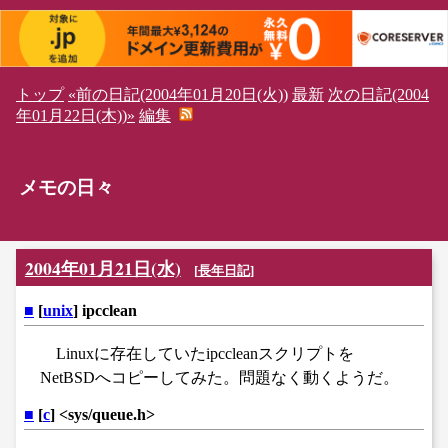
トップ
«前の日記(2004年01月20日(火))
最新
次の日記(2004
年01月22日(木))»
編集
メモの日々
2004年01月21日(水)
[
長年日記
]
■
[
unix
] ipcclean
Linuxに存在していたipccleanスクリプトを
NetBSDへコピーしてみた。問題なく動くようだ。
■
[
c
] <sys/queue.h>