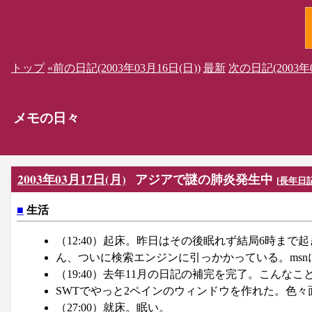
トップ
«前の日記(2003年03月16日(日))
最新
次の日記(2003年0
メモの日々
2003年03月17日(月)
アジアで謎の肺炎発生中
[
長年日
■
生活
（12:40）起床。昨日はその後眠れず結局6時まで
ん、ついに検索エンジンに引っかかっている。ms
（19:40）去年11月の日記の補完を完了。こんな
SWTでやっと2ペインのウィンドウを作れた。色
（27:00）就床。眠い。