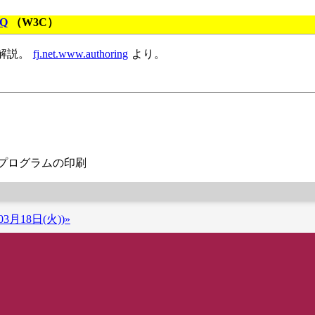
AQ
（W3C）
解説。
fj.net.www.authoring
より。
プルプログラムの印刷
3月18日(火))»