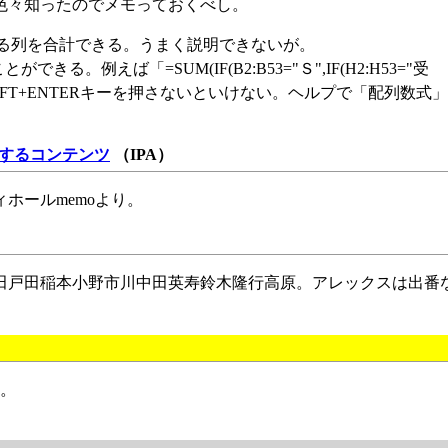
色々知ったのでメモっておくべし。
てある列を合計できる。うまく説明できないが。
きる。例えば「=SUM(IF(B2:B53="Ｓ",IF(H2:H53="受
L+SHIFT+ENTERキーを押さないといけない。ヘルプで「配列数式
関するコンテンツ
（IPA）
ホールmemoより。
田戸田稲本小野市川中田英寿鈴木隆行高原。アレックスは出番
。