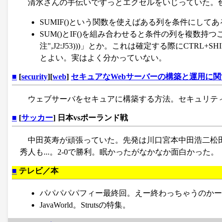
清水さんの手伝いでずっとエクセルをいじっていた。
SUMIF()という関数を使えばある列を条件にし
SUM()とIF()を組み合わせると条件の列を複数持つことがで
注",J2:J53)))」とか。これは確定する際にCTR
とよい。実はよく分かっていない。
■
[
security
][
web
]
セキュアなWebサーバーの構築と運用に
ウェブサーバをセキュアに構築する方法。セキュリティ
■
[
サッカー
] 日本vsポーランド戦
中田英寿が頑張っていた。先発は川口宮本中田浩二松
秀人も...。2-0で勝利。眠かったがなかなか面白かった。
■
テレビ／本
パパパパパフィー最終回。えー終わっちゃうのかー
JavaWorld。Strutsの特集。