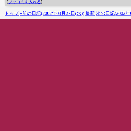
[
ツッコミを入れる
]
トップ
«前の日記(2002年03月27日(水))
最新
次の日記(2002年0