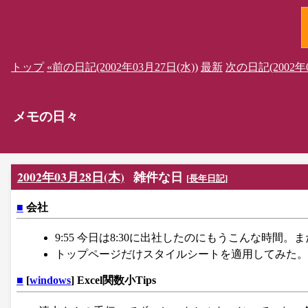
トップ
«前の日記(2002年03月27日(水))
最新
次の日記(2002年0
メモの日々
2002年03月28日(木)
雑件な日
[
長年日記
]
■
会社
9:55 今日は8:30に出社したのにもうこんな時
トップページだけスタイルシートを適用してみた。
■
[
windows
] Excel関数小Tips