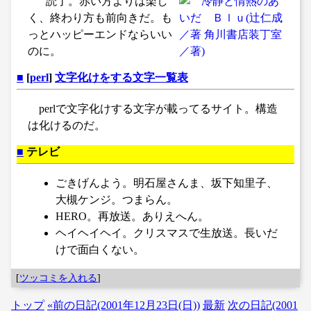
読了。赤い方よりは楽し
く、終わり方も前向きだ。も
っとハッピーエンドならいい
のに。
■
[
perl
]
文字化けをする文字一覧表
perlで文字化けする文字が載ってるサイト。構造
は化けるのだ。
■
テレビ
ごきげんよう。明石屋さんま、坂下知里子、
大槻ケンジ。つまらん。
HERO。再放送。ありえへん。
ヘイヘイヘイ。クリスマスで生放送。長いだ
けで面白くない。
[
ツッコミを入れる
]
トップ
«前の日記(2001年12月23日(日))
最新
次の日記(2001