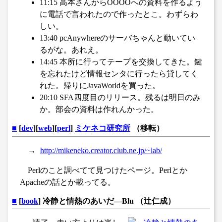
11:15 高本さんからOOOOへの資料を作るよう
に電話で言われたので作ったとこ。わずらわ
しい。
13:40 pcAnywhereのサーバちゃんと動いてい
るがな。あれえ。
14:45 本所に行ってテープを交換してきた。鍵
を忘れたけど情報センタに行ったら貸してく
れた。帰りにJavaWorldを買った。
20:10 SFA四度目のリリース。残るは明日のみ
か。部会の資料は作れんかった。
■
[
dev
][
web
][
perl
]
ミケネコ研究所
（移転）
→
http://mikeneko.creator.club.ne.jp/~lab/
Perlのこと調べてて見つけたページ。Perlとか
Apacheの話とか載ってる。
■
[
book
] 冷静と情熱のあいだ―Blu （辻仁成）