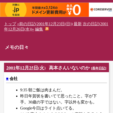
トップ
«前の日記(2001年12月23日(日))
最新
次の日記(2001
年12月26日(水))»
編集
メモの日々
2001年12月25日(火)
高本さんいないのか
[
長年日記
]
■
会社
9:35 朝ご飯は肉まんだ。
昨日年賀状を書いてて思ったこと。字が下
手。30歳の字ではない。字以外も変かも。
Google今日はライト点いてる。