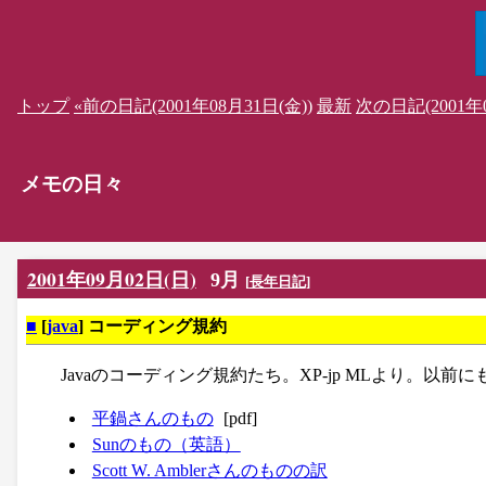
トップ
«前の日記(2001年08月31日(金))
最新
次の日記(2001年0
メモの日々
2001年09月02日(日)
9月
[
長年日記
]
■
[
java
] コーディング規約
Javaのコーディング規約たち。XP-jp MLより。以
平鍋さんのもの
[pdf]
Sunのもの（英語）
Scott W. Amblerさんのものの訳