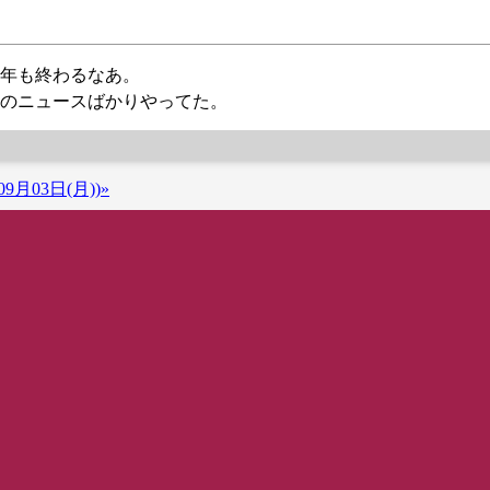
年も終わるなあ。
そのニュースばかりやってた。
9月03日(月))»